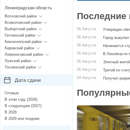
Ленинградская область
Последние 
Волховский район
Всеволожский район
06 Августа
Выборгский район
Утвержден обл
Гатчинский район
06 Августа
Город выкупил
Кингисеппский район
06 Августа
Начинается ст
Кировский район
05 Августа
В Ленобласти 
Ломоносовский район
Лужский район
05 Августа
Элитный жилой
Тосненский район
05 Августа
Третий по сче
04 Августа
Получил разре
Дата сдачи
Популярны
Готовые
В этом году (2026)
В следующем (2027)
В 2028
В 2029 или позднее