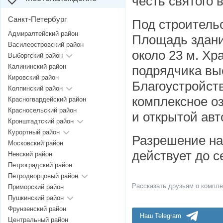
честь святого 
Санкт-Петербург
Под строительс
Адмиралтейский район
Площадь здани
Василеостровский район
около 23 м. Хр
Выборгский район
Калининский район
подрядчика вы
Кировский район
Благоустройст
Колпинский район
комплексное о
Красногвардейский район
Красносельский район
и открытой авт
Кронштадтский район
Курортный район
Разрешение на
Московский район
действует до с
Невский район
Петроградский район
Петродворцовый район
Рассказать друзьям о компле
Приморский район
Пушкинский район
Фрунзенский район
Наш Telegram
Центральный район