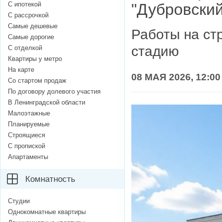
С ипотекой
"Дубровский
С рассрочкой
Самые дешевые
Работы на с
Самые дорогие
стадию
С отделкой
Квартиры у метро
На карте
08 МАЯ 2026, 12:00
Со стартом продаж
По договору долевого участия
В Ленинградской области
Малоэтажные
Планируемые
Строящиеся
С пропиской
Апартаменты
Комнатность
Студии
Однокомнатные квартиры