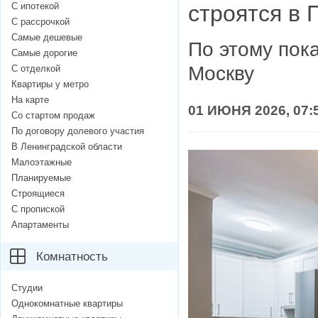
С ипотекой
строятся в 
С рассрочкой
Самые дешевые
По этому пок
Самые дорогие
Москву
С отделкой
Квартиры у метро
На карте
01 ИЮНЯ 2026, 07:
Со стартом продаж
По договору долевого участия
В Ленинградской области
Малоэтажные
Планируемые
Строящиеся
С пропиской
Апартаменты
Комнатность
Студии
Однокомнатные квартиры