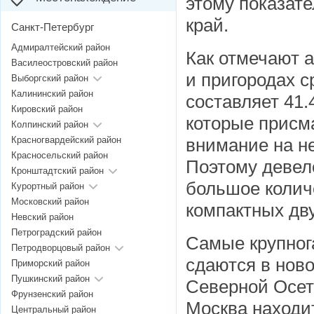
этому показат
край.
Санкт-Петербург
Адмиралтейский район
Как отмечают 
Василеостровский район
и пригородах 
Выборгский район
Калининский район
составляет 41.
Кировский район
которые присм
Колпинский район
Красногвардейский район
внимание на не
Красносельский район
Поэтому девел
Кронштадтский район
большое количе
Курортный район
Московский район
компактных дв
Невский район
Петроградский район
Самые крупнога
Петродворцовый район
сдаются в нов
Приморский район
Пушкинский район
Северной Осети
Фрунзенский район
Москва находит
Центральный район