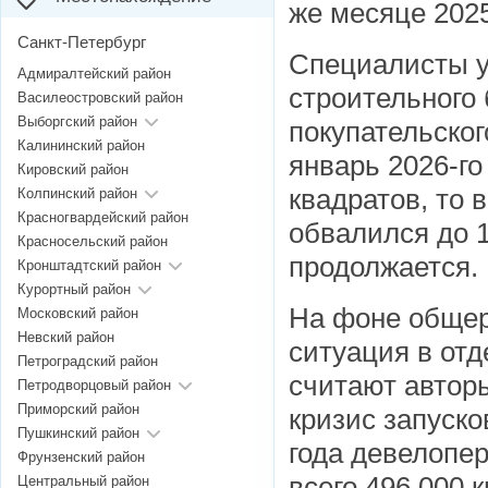
же месяце 2025
Санкт-Петербург
Специалисты у
Адмиралтейский район
строительного
Василеостровский район
Выборгский район
покупательског
Калининский район
январь 2026-г
Кировский район
квадратов, то
Колпинский район
Красногвардейский район
обвалился до 1
Красносельский район
продолжается.
Кронштадтский район
Курортный район
На фоне общер
Московский район
Невский район
ситуация в отд
Петроградский район
считают автор
Петродворцовый район
Приморский район
кризис запуско
Пушкинский район
года девелопе
Фрунзенский район
всего 496 000 
Центральный район