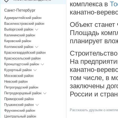
комплекса в
То
Санкт-Петербург
канатно-верев
Адмиралтейский район
Объект станет 
Василеостровский район
Выборгский район
Площадь компл
Калининский район
планирует влож
Кировский район
Колпинский район
Строительство 
Красногвардейский район
Красносельский район
На предприятии
Кронштадтский район
канатно-верево
Курортный район
Московский район
том числе, в м
Невский район
заключены дог
Петроградский район
России и стра
Петродворцовый район
Приморский район
Пушкинский район
Рассказать друзьям о компле
Фрунзенский район
Центральный район