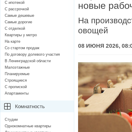
С ипотекой
новые рабо
С рассрочкой
Самые дешевые
На производс
Самые дорогие
овощей
С отделкой
Квартиры у метро
На карте
08 ИЮНЯ 2026, 08:
Со стартом продаж
По договору долевого участия
В Ленинградской области
Малоэтажные
Планируемые
Строящиеся
С пропиской
Апартаменты
Комнатность
Студии
Однокомнатные квартиры