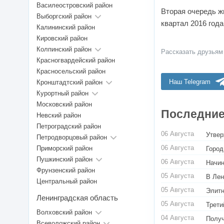
Василеостровский район
Вторая очередь ж
Выборгский район
квартал 2016 год
Калининский район
Кировский район
Колпинский район
Рассказать друзьям
Красногвардейский район
Красносельский район
Наш Telegram
Кронштадтский район
Курортный район
Московский район
Последние
Невский район
Петроградский район
06 Августа
Утвер
Петродворцовый район
06 Августа
Приморский район
Город
Пушкинский район
06 Августа
Начин
Фрунзенский район
05 Августа
В Лен
Центральный район
05 Августа
Элитн
Ленинградская область
05 Августа
Трети
Волховский район
04 Августа
Получ
Всеволожский район