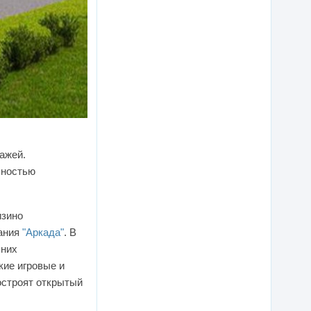
ажей.
лностью
изино
пания
"Аркада"
. В
 них
кие игровые и
остроят открытый