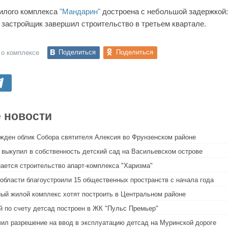
илого комплекса
"Мандарин"
достроена с небольшой задержкой:
а застройщик завершил строительство в третьем квартале.
Поделиться
Поделиться
 о комплексе
 новости
жден облик Собора святителя Алексия во Фрунзенском районе
 выкупил в собственность детский сад на Васильевском острове
ается строительство апарт-комплекса "Харизма"
области благоустроили 15 общественных пространств с начала года
ый жилой комплекс хотят построить в Центральном районе
й по счету детсад построен в ЖК "Пульс Премьер"
ил разрешение на ввод в эксплуатацию детсад на Муринской дороге