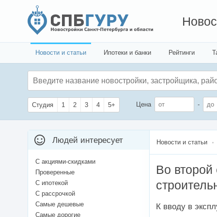
Новос
Новости и статьи
Ипотеки и банки
Рейтинги
Т
Цена
-
Студия
1
2
3
4
5+
Людей интересует
Новости и статьи
С акциями-скидками
Во второй
Проверенные
строитель
С ипотекой
С рассрочкой
Самые дешевые
К вводу в эксп
Самые дорогие