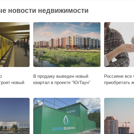
е новости недвижимости
о
В продажу выведен новый
Россияне все
троят новый
квартал в проекте "ЮгТаун"
приобретать ж