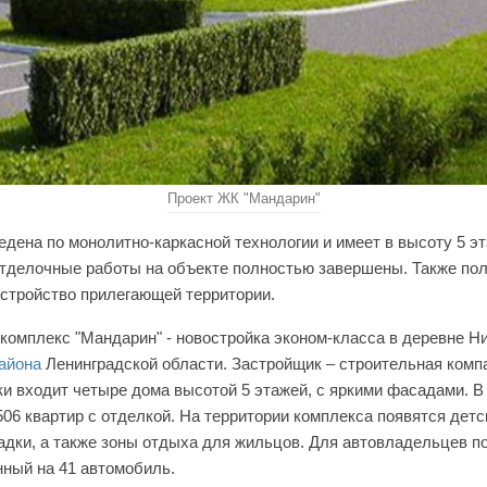
Проект ЖК "Мандарин"
едена по монолитно-каркасной технологии и имеет в высоту 5 эт
тделочные работы на объекте полностью завершены. Также по
стройство прилегающей территории.
комплекс "Мандарин" - новостройка эконом-класса в деревне Н
айона
Ленинградской области. Застройщик – строительная ком
ки входит четыре дома высотой 5 этажей, с яркими фасадами. В
06 квартир с отделкой. На территории комплекса появятся детс
дки, а также зоны отдыха для жильцов. Для автовладельцев п
нный на 41 автомобиль.