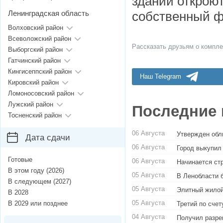
здании откроют
Ленинградская область
собственный ф
Волховский район
Всеволожский район
Рассказать друзьям о компле
Выборгский район
Гатчинский район
Кингисеппский район
Наш Telegram
Кировский район
Ломоносовский район
Лужский район
Последние 
Тосненский район
06 Августа
Утвержден обл
Дата сдачи
06 Августа
Город выкупил
Готовые
06 Августа
Начинается ст
В этом году (2026)
05 Августа
В Ленобласти 
В следующем (2027)
05 Августа
Элитный жилой
В 2028
05 Августа
В 2029 или позднее
Третий по сче
04 Августа
Получил разре