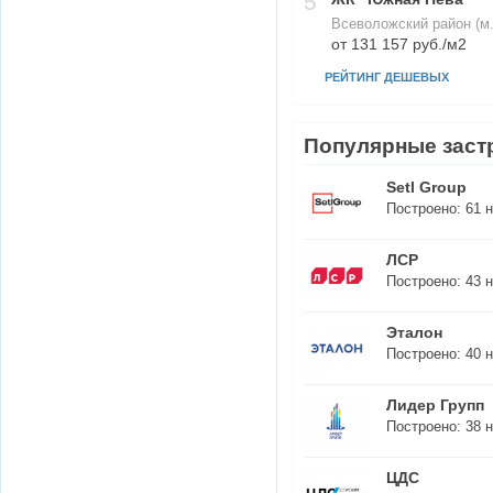
5
Всеволожский район (м
от 131 157 руб./м2
РЕЙТИНГ ДЕШЕВЫХ
Популярные заст
Setl Group
Построено:
61
н
ЛСР
Построено:
43
н
Эталон
Построено:
40
н
Лидер Групп
Построено:
38
н
ЦДС