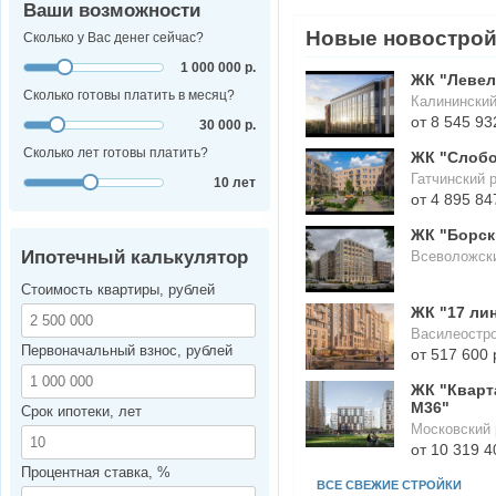
Ваши возможности
Новые новостро
Сколько у Вас денег сейчас?
1 000 000 р.
ЖК "Левел
Сколько готовы платить в месяц?
Калининский
от 8 545 93
30 000 р.
Сколько лет готовы платить?
ЖК "Слоб
Гатчинский 
10 лет
от 4 895 84
ЖК "Борск
Ипотечный калькулятор
Всеволожск
Стоимость квартиры, рублей
ЖК "17 ли
Василеостро
Первоначальный взнос, рублей
от 517 600 
ЖК "Кварт
М36"
Срок ипотеки, лет
Московский 
от 10 319 4
Процентная ставка, %
ВСЕ СВЕЖИЕ СТРОЙКИ