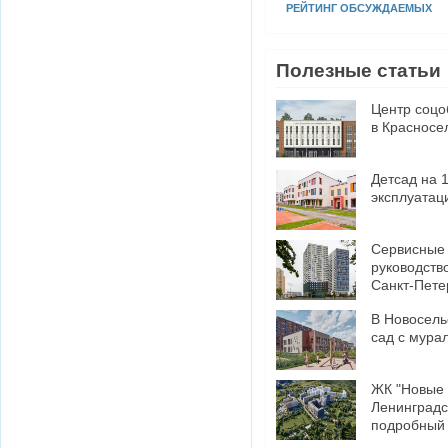
РЕЙТИНГ ОБСУЖДАЕМЫХ
Полезные статьи
Центр соцо
в Красносе
Детсад на 
эксплуатац
​Сервисные
руководств
Санкт-Пете
В Новосель
сад с мура
ЖК "Новые 
Ленинградс
подробный 
минусами