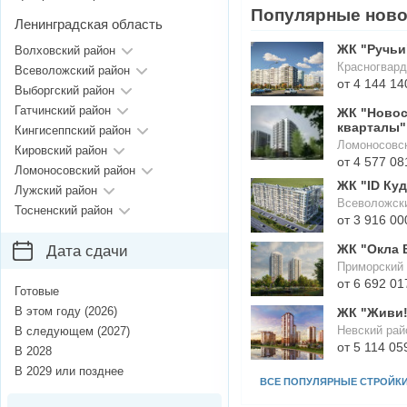
Популярные ново
Ленинградская область
ЖК "Ручьи
Волховский район
Красногвард
Всеволожский район
от 4 144 14
Выборгский район
Гатчинский район
ЖК "Новос
кварталы"
Кингисеппский район
Ломоносовск
Кировский район
от 4 577 08
Ломоносовский район
ЖК "ID Ку
Лужский район
Всеволожски
Тосненский район
от 3 916 00
ЖК "Окла 
Дата сдачи
Приморский 
от 6 692 01
Готовые
В этом году (2026)
ЖК "Живи!
Невский рай
В следующем (2027)
от 5 114 05
В 2028
В 2029 или позднее
ВСЕ ПОПУЛЯРНЫЕ СТРОЙК