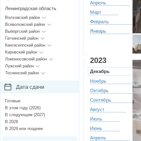
Апрель
Ленинградская область
Март
Волховский район
Февраль
Всеволожский район
Январь
Выборгский район
Гатчинский район
Кингисеппский район
Кировский район
2023
Ломоносовский район
Лужский район
Декабрь
Тосненский район
Ноябрь
Дата сдачи
Октябрь
Сентябрь
Готовые
В этом году (2026)
Август
В следующем (2027)
Июль
В 2028
Июнь
В 2029 или позднее
Апрель