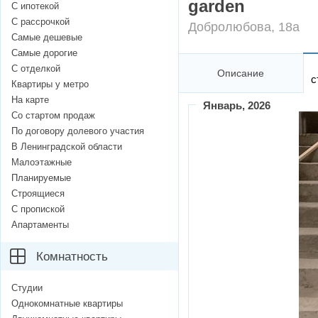
garden
С ипотекой
С рассрочкой
Добролюбова, 18а
Самые дешевые
Самые дорогие
С отделкой
Описание
с
Квартиры у метро
На карте
Январь
, 2026
Со стартом продаж
По договору долевого участия
В Ленинградской области
Малоэтажные
Планируемые
Строящиеся
С пропиской
Апартаменты
Комнатность
Студии
Однокомнатные квартиры