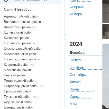
Февраль
Санкт-Петербург
Январь
Адмиралтейский район
Василеостровский район
Выборгский район
Калининский район
Кировский район
2024
Колпинский район
Красногвардейский район
Декабрь
Красносельский район
Кронштадтский район
Ноябрь
Курортный район
Октябрь
Московский район
Сентябрь
Невский район
Петроградский район
Август
Петродворцовый район
Июль
Приморский район
Июнь
Пушкинский район
Фрунзенский район
Май
Центральный район