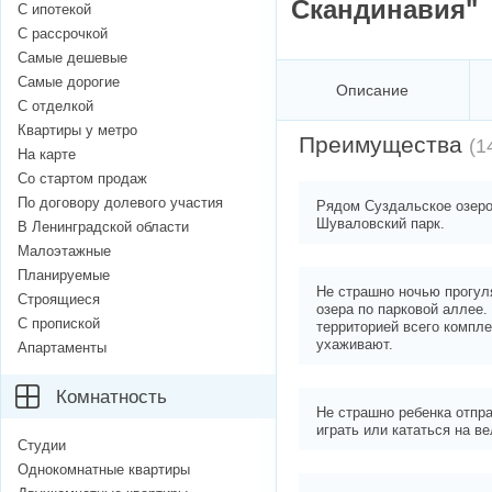
Скандинавия"
С ипотекой
С рассрочкой
Самые дешевые
Самые дорогие
Описание
С отделкой
Квартиры у метро
Преимущества
(1
На карте
Со стартом продаж
По договору долевого участия
Рядом Суздальское озеро
Шуваловский парк.
В Ленинградской области
Малоэтажные
Планируемые
Не страшно ночью прогул
Строящиеся
озера по парковой аллее.
С пропиской
территорией всего компл
ухаживают.
Апартаменты
Комнатность
Не страшно ребенка отпра
играть или кататься на в
Студии
Однокомнатные квартиры