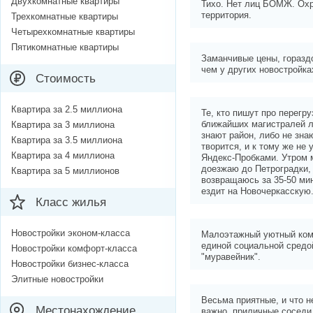
Двухкомнатные квартиры
Тихо. Нет лиц БОМЖ. Ох
территория.
Трехкомнатные квартиры
Четырехкомнатные квартиры
Пятикомнатные квартиры
Заманчивые цены, горазд
чем у других новостройка
Стоимость
Квартира за 2.5 миллиона
Те, кто пишут про перегру
ближайших магистралей л
Квартира за 3 миллиона
знают район, либо не знаю
Квартира за 3.5 миллиона
творится, и к тому же не
Квартира за 4 миллиона
Яндекс-Пробками. Утром 
доезжаю до Петроградки, 
Квартира за 5 миллионов
возвращаюсь за 35-50 ми
ездит на Новочеркасскую
Класс жилья
Новостройки эконом-класса
Малоэтажный уютный ком
единой социальной средо
Новостройки комфорт-класса
"муравейник".
Новостройки бизнес-класса
Элитные новостройки
Весьма приятные, и что н
Местонахождение
важно, приличные соседи