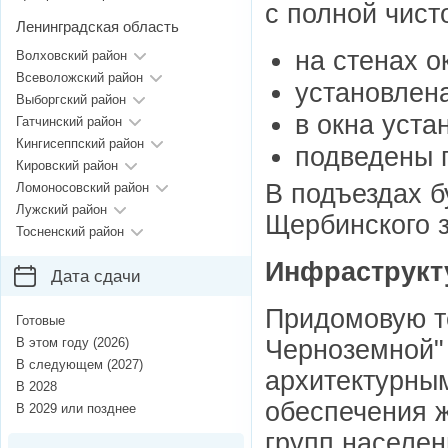
с полной чист
Ленинградская область
на стенах о
Волховский район
Всеволожский район
установлена
Выборгский район
в окна уст
Гатчинский район
Кингисеппский район
подведены г
Кировский район
В подъездах 
Ломоносовский район
Лужский район
Щербинского з
Тосненский район
Инфраструкт
Дата сдачи
Придомовую т
Готовые
Черноземной"
В этом году (2026)
В следующем (2027)
архитектурны
В 2028
обеспечения 
В 2029 или позднее
групп населен