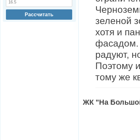
Чернозем
Рассчитать
зеленой з
хотя и па
фасадом. 
радуют, н
Поэтому и
тому же к
ЖК "На Большой