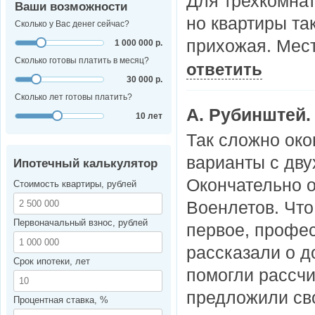
Для трехкомна
Ваши возможности
но квартиры та
Сколько у Вас денег сейчас?
прихожая. Мест
1 000 000 р.
Сколько готовы платить в месяц?
ответить
30 000 р.
Сколько лет готовы платить?
А. Рубинштей.
10 лет
Так сложно око
варианты с дву
Ипотечный калькулятор
Окончательно 
Стоимость квартиры, рублей
Военлетов. Что
Первоначальный взнос, рублей
первое, профе
рассказали о д
Срок ипотеки, лет
помогли рассчи
предложили сво
Процентная ставка, %