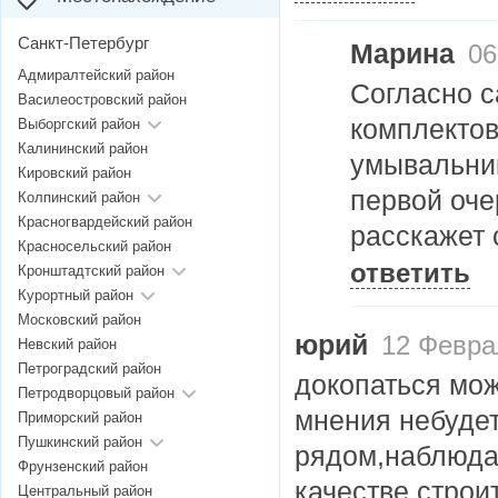
Санкт-Петербург
Марина
06
Адмиралтейский район
Согласно са
Василеостровский район
комплектов
Выборгский район
Калининский район
умывальник
Кировский район
первой оче
Колпинский район
Красногвардейский район
расскажет 
Красносельский район
ответить
Кронштадтский район
Курортный район
Московский район
юрий
12 Феврал
Невский район
Петроградский район
докопаться мож
Петродворцовый район
мнения небуде
Приморский район
Пушкинский район
рядом,наблюдаю
Фрунзенский район
качестве строит
Центральный район