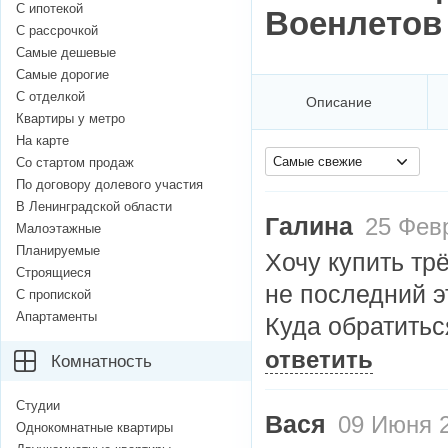
С ипотекой
Военлетов
С рассрочкой
Самые дешевые
Самые дорогие
С отделкой
Описание
Квартиры у метро
На карте
Самые свежие
Со стартом продаж
По договору долевого участия
В Ленинградской области
Галина
25 Февр
Малоэтажные
Планируемые
Хочу купить тр
Строящиеся
не последний э
С пропиской
Апартаменты
Куда обратитьс
ответить
Комнатность
Студии
Вася
09 Июня 2
Однокомнатные квартиры