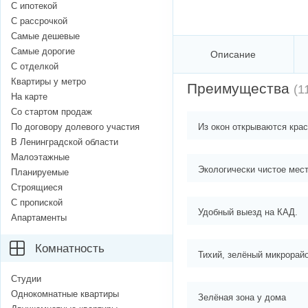
С ипотекой
С рассрочкой
Самые дешевые
Самые дорогие
Описание
С отделкой
Квартиры у метро
Преимущества
(1
На карте
Со стартом продаж
По договору долевого участия
Из окон открываются кра
В Ленинградской области
Малоэтажные
Экологически чистое мес
Планируемые
Строящиеся
С пропиской
Удобный выезд на КАД.
Апартаменты
Комнатность
Тихий, зелёный микрорайо
Студии
Однокомнатные квартиры
Зелёная зона у дома