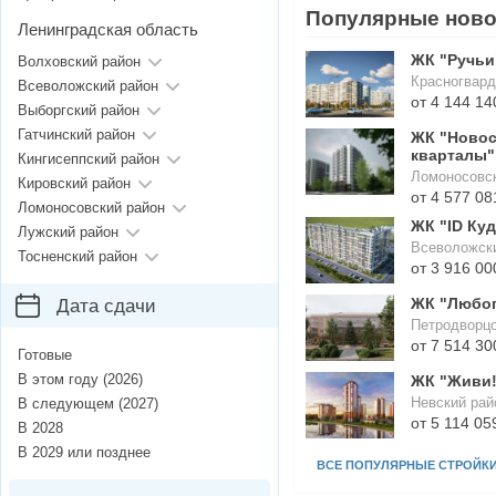
Популярные ново
Ленинградская область
ЖК "Ручьи
Волховский район
Красногвард
Всеволожский район
от 4 144 14
Выборгский район
Гатчинский район
ЖК "Новос
кварталы"
Кингисеппский район
Ломоносовск
Кировский район
от 4 577 08
Ломоносовский район
ЖК "ID Ку
Лужский район
Всеволожски
Тосненский район
от 3 916 00
ЖК "Любо
Дата сдачи
Петродворц
от 7 514 30
Готовые
В этом году (2026)
ЖК "Живи!
Невский рай
В следующем (2027)
от 5 114 05
В 2028
В 2029 или позднее
ВСЕ ПОПУЛЯРНЫЕ СТРОЙК