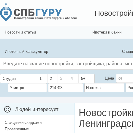
Новострой
Новости и статьи
Ипотеки и банки
Ипотечный калькулятор
Спецп
Цена
Студия
1
2
3
4
5+
У метро
214 ФЗ
Ипотека
Ра
Людей интересует
Новостройк
Ленинградс
С акциями-скидками
Проверенные