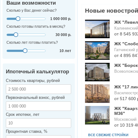
Ваши возможности
Новые новостро
Сколько у Вас денег сейчас?
1 000 000 р.
ЖК "Левел
Сколько готовы платить в месяц?
Калининский
от 8 545 93
30 000 р.
Сколько лет готовы платить?
ЖК "Слоб
Гатчинский 
10 лет
от 4 895 84
ЖК "Борск
Ипотечный калькулятор
Всеволожск
Стоимость квартиры, рублей
ЖК "17 ли
Василеостро
Первоначальный взнос, рублей
от 517 600 
ЖК "Кварт
М36"
Срок ипотеки, лет
Московский 
от 10 319 4
Процентная ставка, %
ВСЕ СВЕЖИЕ СТРОЙКИ