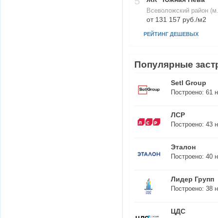
5
Всеволожский район (м
от 131 157 руб./м2
РЕЙТИНГ ДЕШЕВЫХ
Популярные заст
Setl Group
Построено:
61
н
ЛСР
Построено:
43
н
Эталон
Построено:
40
н
Лидер Групп
Построено:
38
н
ЦДС