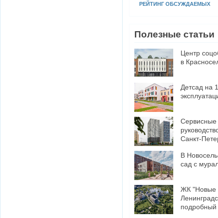
РЕЙТИНГ ОБСУЖДАЕМЫХ
Полезные статьи
Центр соцо
в Красносе
Детсад на 
эксплуатац
​Сервисные
руководств
Санкт-Пете
В Новосель
сад с мура
ЖК "Новые 
Ленинградс
подробный 
минусами