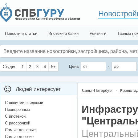
Новострой
Новости и статьи
Ипотеки и банки
Рейтинги
Тайный по
Цена
-
Студия
1
2
3
4
5+
Людей интересует
Санкт-Петербург
Кронштад
С акциями-скидками
Инфрастру
Проверенные
С ипотекой
"Центральн
С рассрочкой
Самые дешевые
Центральны
Самые дорогие