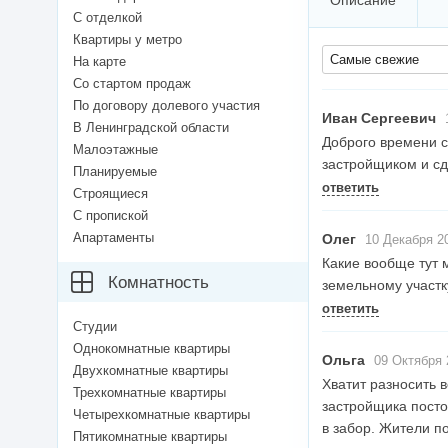
Описание
С отделкой
Квартиры у метро
Самые свежие
На карте
Со стартом продаж
По договору долевого участия
Иван Сергеевич
1
В Ленинградской области
Доброго времени су
Малоэтажные
застройщиком и с
Планируемые
ответить
Строящиеся
С пропиской
Апартаменты
Олег
10 Декабря 20
Какие вообще тут 
Комнатность
земельному участк
ответить
Студии
Однокомнатные квартиры
Ольга
09 Октября 
Двухкомнатные квартиры
Хватит разносить в
Трехкомнатные квартиры
застройщика посто
Четырехкомнатные квартиры
в забор. Жители п
Пятикомнатные квартиры