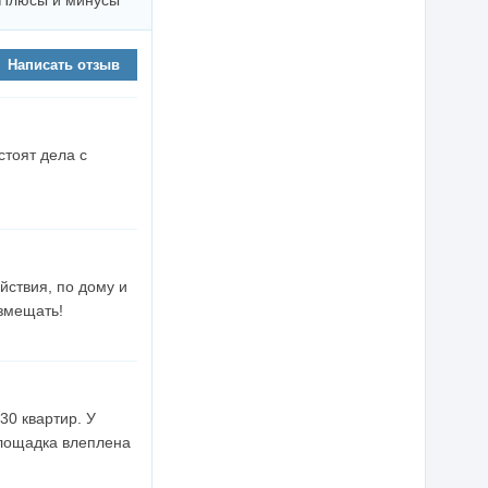
Плюсы и минусы
Написать отзыв
стоят дела с
йствия, по дому и
азмещать!
30 квартир. У
 площадка влеплена