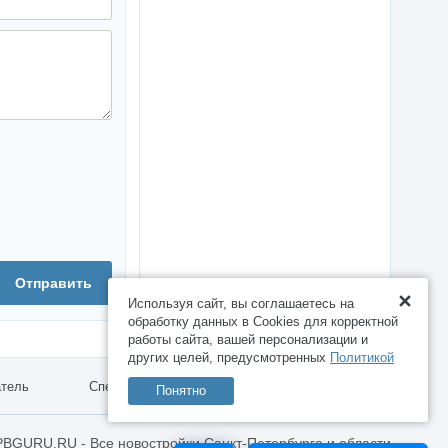
Отправить
Используя сайт, вы соглашаетесь на
обработку данных в Cookies для корректной
работы сайта, вашей персонализации и
других целей, предусмотренных
Политикой
атель
Спецпредложения
Работа
Понятно
PBGURU.RU - Все новостройки Санкт-Петербурга и области