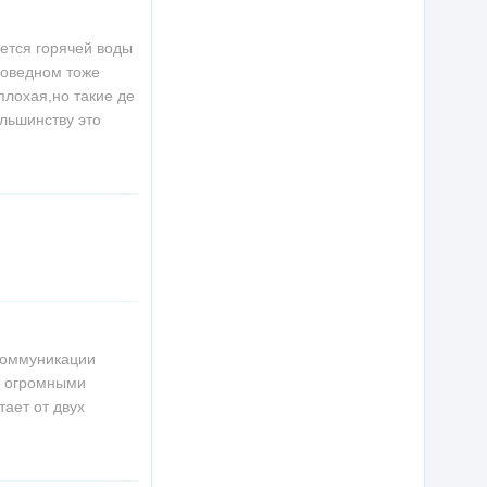
ается горячей воды
аповедном тоже
плохая,но такие де
ольшинству это
коммуникации
с огромными
тает от двух