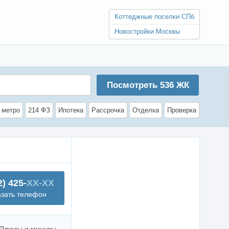
Коттеджные поселки СПб
Новостройки Москвы
Посмотреть
536
ЖК
 метро
214 ФЗ
Ипотека
Рассрочка
Отделка
Проверка
2) 425-
XX-XX
азать телефон