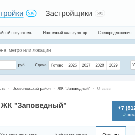
тройки
Застройщики
536
501
айный покупатель
Ипотечный калькулятор
Спецпредложения
руб.
Сдача
У
Готово
2026
2027
2028
2029
сть
Всеволожский район
ЖК "Заповедный"
Отзывы
 ЖК "Заповедный"
+7 (81
пок
Отзывы