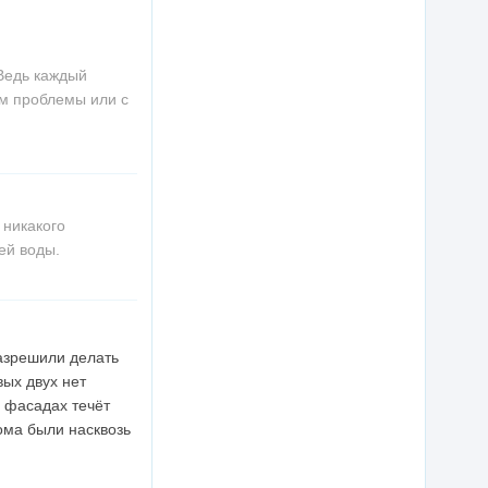
 Ведь каждый
ем проблемы или с
 никакого
ей воды.
разрешили делать
вых двух нет
а фасадах течёт
ома были насквозь