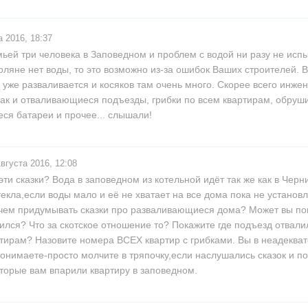
 2016, 18:37
ьей три человека в Заповедном и проблем с водой ни разу не испы
оляне нет воды, то это возможно из-за ошибок Ваших строителей. В
уже разваливается и косяков там очень много. Скорее всего инжен
как и отваливающиеся подъезды, грибки по всем квартирам, обру
ся батареи и прочее... слышали!
вгуста 2016, 12:08
эти сказки? Вода в заповедном из котельной идёт так же как в Черн
текла,если воды мало и её не хватает на все дома пока не установ
чем придумывать сказки про разваливающиеся дома? Может вы пок
ился? Что за скотское отношение то? Покажите где подъезд отвали
тирам? Назовите номера ВСЕХ квартир с грибками. Вы в неадеквате
понимаете-просто молчите в тряпочку,если наслушались сказок и п
торые вам впарили квартиру в заповедном.