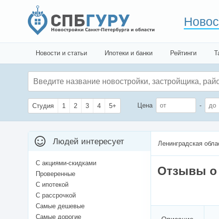
Новос
Новости и статьи
Ипотеки и банки
Рейтинги
Т
Цена
-
Студия
1
2
3
4
5+
Людей интересует
Ленинградская обла
С акциями-скидками
Отзывы о
Проверенные
С ипотекой
С рассрочкой
Самые дешевые
Самые дорогие