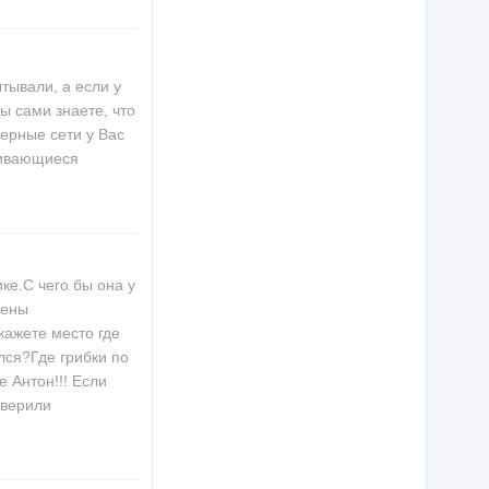
тывали, а если у
ы сами знаете, что
ерные сети у Вас
шивающиеся
ике.С чего бы она у
лены
ажете место где
лся?Где грибки по
 Антон!!! Если
оверили