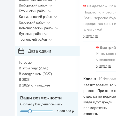
Выборгский район
Свидетель
22 Ф
Гатчинский район
Подключили отопл
Кингисеппский район
Вот интересно буд
Кировский район
городит как хочет 
Ломоносовский район
электрикой
Лужский район
ответить
Тосненский район
Дмитрий
Дата сдачи
Котельная 
отношения 
Готовые
ответить
В этом году (2026)
В следующем (2027)
Клиент
19 Февраля
В 2028
Хватит врать!!! Т
В 2029 или позднее
ремонт. При этом н
отделки по периме
Ваши возможности
когда идут дожди.
Сколько у Вас денег сейчас?
проморожены.
1 000 000 р.
ответить