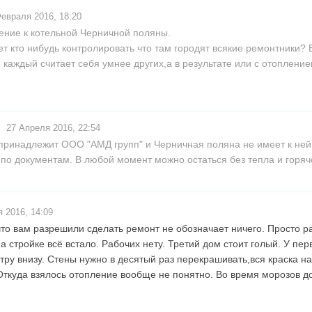
евраля 2016, 18:20
ение к котельной Черничной поляны.
ет кто нибудь контролировать что там городят всякие ремонтники?
и каждый считает себя умнее других,а в результате или с отоплени
27 Апреля 2016, 22:54
принадлежит ООО "АМД групп" и Черничная поляна не имеет к ней
по документам. В любой момент можно остаться без тепла и горяч
 2016, 14:09
о что вам разрешили сделать ремонт не обозначает ничего. Просто 
а стройке всё встало. Рабочих нету. Третий дом стоит голый. У пер
тру внизу. Стены нужно в десятый раз перекрашивать,вся краска н
 Откуда взялось отопление вообще не понятно. Во время морозов д