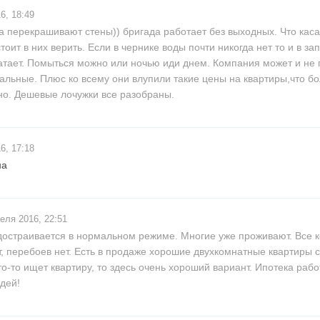
6, 18:49
а перекрашивают стены)) бригада работает без выходных. Что кас
 стоит в них верить. Если в чернике воды почти никогда нет то и в з
атает. Помыться можно или ночью иди днем. Компания может и не 
стальные. Плюс ко всему они влупили такие цены на квартиры,что б
но. Дешевые лочужки все разобраны.
6, 17:18
на
еля 2016, 22:51
достраивается в нормальном режиме. Многие уже проживают. Все 
, перебоев нет. Есть в продаже хорошие двухкомнатные квартиры 
о-то ищет квартиру, то здесь очень хороший вариант. Ипотека рабо
дей!