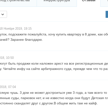
Ход строительства
Инфраструктура
8 Ноября 2019, 19:15
ток, подскажите пожалуйста, хочу купить квартиру в 8 доме, как об
дачей? Заранее благодарю.
18, 10:50
могут быть продажи коли наложен арест на все регистрационные де
у. Читайте инфу на сайте арбитражного суда, прежде чем что то р
2018, 07:04
сякую чушь. 3 дом не может достроиться уже 3 года, а там всего то 
янные суды, парковок нет, и не известно когда они будут. Детская
остоянно скандалят друг с другом.В общем жить там не кайф.