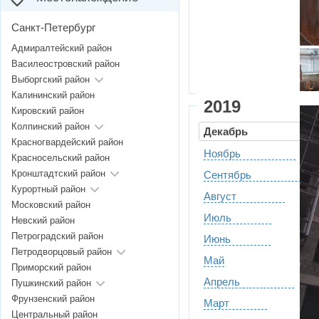
Санкт-Петербург
Адмиралтейский район
Василеостровский район
Выборгский район
Калининский район
2019
Кировский район
Колпинский район
Декабрь
Красногвардейский район
Ноябрь
Красносельский район
Кронштадтский район
Сентябрь
Курортный район
Август
Московский район
Июль
Невский район
Петроградский район
Июнь
Петродворцовый район
Май
Приморский район
Апрель
Пушкинский район
Фрунзенский район
Март
Центральный район