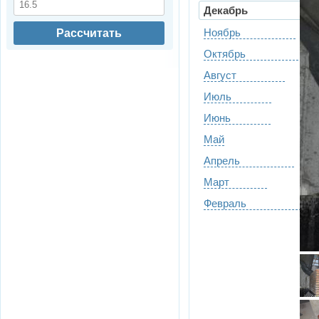
Декабрь
Ноябрь
Рассчитать
Октябрь
Август
Июль
Июнь
Май
Апрель
Март
Февраль