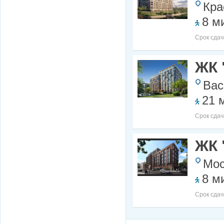
Кра
8 м
Срок сдач
ЖК 
Вас
21 
Срок сдач
ЖК 
Мос
8 м
Срок сдач