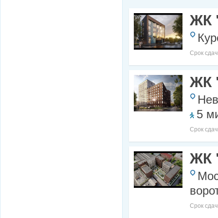
ЖК 
Кур
Срок сдач
ЖК 
Нев
5 м
Срок сдач
ЖК 
Мос
воро
Срок сдач