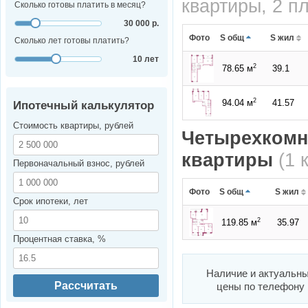
квартиры, 2 п
Сколько готовы платить в месяц?
30 000 р.
Фото
S общ
S жил
Сколько лет готовы платить?
10 лет
2
78.65 м
39.1
2
94.04 м
41.57
Ипотечный калькулятор
Стоимость квартиры, рублей
Четырехкомн
квартиры
(1 
Первоначальный взнос, рублей
Фото
S общ
S жил
Срок ипотеки, лет
2
119.85 м
35.97
Процентная ставка, %
Наличие и актуальн
Рассчитать
цены по телефону