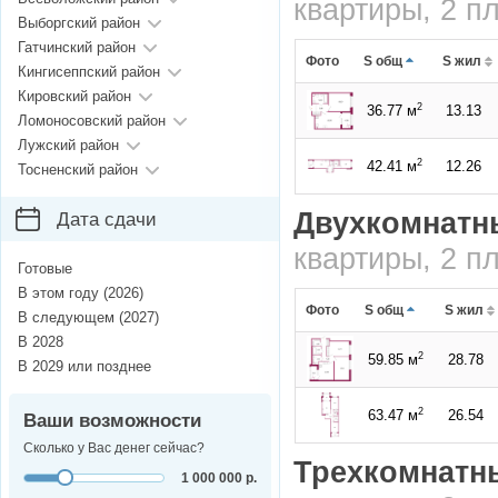
квартиры, 2 п
Выборгский район
Гатчинский район
Фото
S общ
S жил
Кингисеппский район
Кировский район
2
36.77 м
13.13
Ломоносовский район
Лужский район
2
42.41 м
12.26
Тосненский район
Двухкомнатн
Дата сдачи
квартиры, 2 п
Готовые
В этом году (2026)
Фото
S общ
S жил
В следующем (2027)
В 2028
2
59.85 м
28.78
В 2029 или позднее
2
63.47 м
26.54
Ваши возможности
Сколько у Вас денег сейчас?
Трехкомнатн
1 000 000 р.