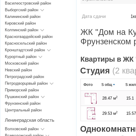
Василеостровский район
Выборгский район
Дата сдачи
1к
Калининский район
Кировский район
ЖК "Дом на Ку
Колпинский район
Красногвардейский район
Фрунзенском р
Красносельский район
Кронштадтский район
Курортный район
Квартиры в ЖК 
Московский район
Студия
(2 кв
Невский район
Петроградский район
Петродворцовый район
Фото
S общ
S жил
Приморский район
Пушкинский район
2
28.47 м
15.1
Фрунзенский район
Центральный район
2
29.53 м
15.57
Ленинградская область
Однокомнатн
Волховский район
Всеволожский район