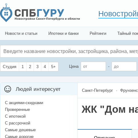
Новострой
Новости и статьи
Ипотеки и банки
Рейтинги
Тайный по
Цена
-
Студия
1
2
3
4
5+
Людей интересует
Санкт-Петербург
Фрунзенс
С акциями-скидками
ЖК "Дом н
Проверенные
С ипотекой
С рассрочкой
Самые дешевые
Самые дорогие
Описание