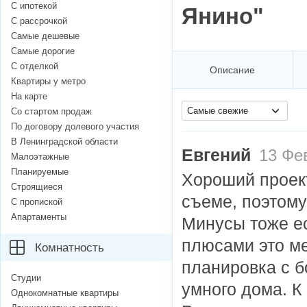
С ипотекой
Янино"
С рассрочкой
Самые дешевые
Самые дорогие
С отделкой
Описание
Квартиры у метро
На карте
Самые свежие
Со стартом продаж
По договору долевого участия
В Ленинградской области
Евгений
13 Фев
Малоэтажные
Планируемые
Хороший проект
Строящиеся
съеме, поэтому
С пропиской
Апартаменты
Минусы тоже ес
плюсами это ме
Комнатность
планировка с б
Студии
умного дома. К 
Однокомнатные квартиры