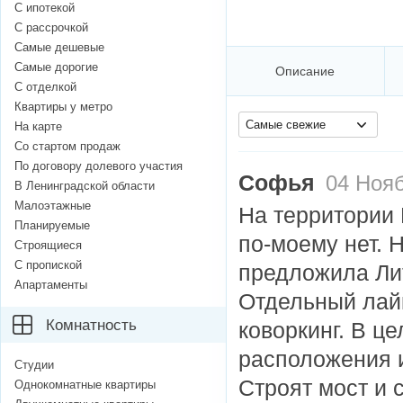
С ипотекой
С рассрочкой
Самые дешевые
Самые дорогие
Описание
С отделкой
Квартиры у метро
Самые свежие
На карте
Со стартом продаж
По договору долевого участия
Софья
04 Нояб
В Ленинградской области
Малоэтажные
На территории 
Планируемые
по-моему нет. 
Строящиеся
С пропиской
предложила Лит
Апартаменты
Отдельный лай
Комнатность
коворкинг. В ц
расположения и
Студии
Строят мост и 
Однокомнатные квартиры