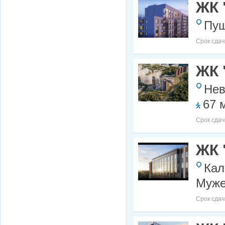
ЖК 
Пуш
Срок сдач
ЖК 
Нев
67 
Срок сдач
ЖК 
Кал
Муже
Срок сдач