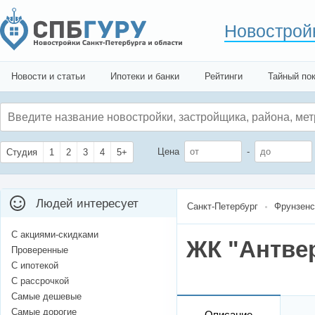
Новострой
Новости и статьи
Ипотеки и банки
Рейтинги
Тайный по
Цена
-
Студия
1
2
3
4
5+
Людей интересует
Санкт-Петербург
Фрунзенс
С акциями-скидками
ЖК "Антве
Проверенные
С ипотекой
С рассрочкой
Самые дешевые
Самые дорогие
Описание