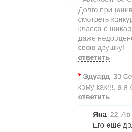
Долго приценив
смотреть конку
класса с шика
даже недооцене
свою двушку!
ответить
Эдуард
30 Се
кому как!!!, а 
ответить
Яна
22 Июн
Его ещё до