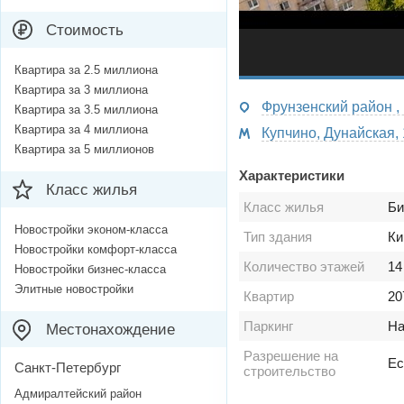
Стоимость
Квартира за 2.5 миллиона
Квартира за 3 миллиона
Фрунзенский район ,
Квартира за 3.5 миллиона
Квартира за 4 миллиона
Купчино, Дунайская, 
Квартира за 5 миллионов
Характеристики
Класс жилья
Класс жилья
Би
Новостройки эконом-класса
Тип здания
Ки
Новостройки комфорт-класса
Количество этажей
14
Новостройки бизнес-класса
Элитные новостройки
Квартир
20
Паркинг
На
Местонахождение
Разрешение на
Ес
Санкт-Петербург
строительство
Адмиралтейский район