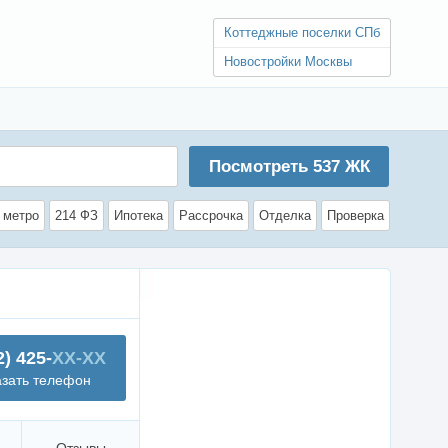
Коттеджные поселки СПб
Новостройки Москвы
Посмотреть
537
ЖК
 метро
214 ФЗ
Ипотека
Рассрочка
Отделка
Проверка
2) 425-
XX-XX
азать телефон