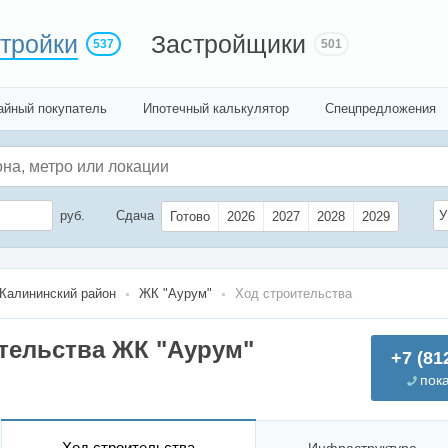
тройки
Застройщики
537
501
айный покупатель
Ипотечный калькулятор
Спецпредложения
руб.
Сдача
У
Готово
2026
2027
2028
2029
Калининский район
ЖК "Аурум"
Ход строительства
тельства ЖК "Аурум"
+7 (81
пок
Ход строительства