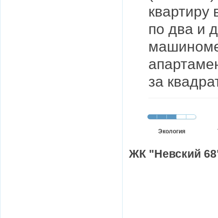
квартиру 
по два и 
машиноме
апартамен
за квадра
Экология
ЖК "Невский 68