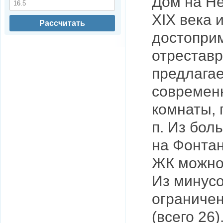
Дом на Не
XIX века 
Рассчитать
достоприм
отрестав
предлагае
современ
комнаты, 
п. Из бол
на Фонтан
ЖК можно
Из минусо
ограничен
(всего 26