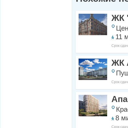
ЖК 
Цен
11 
Срок сдач
ЖК 
Пуш
Срок сдач
Апа
Кра
8 м
Срок сдач