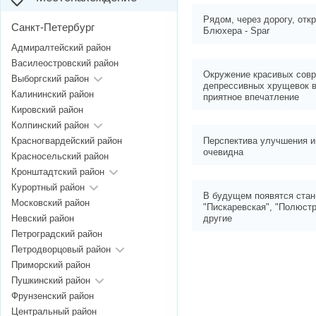
Рядом, через дорогу, отк
Санкт-Петербург
Блюхера - Spar
Адмиралтейский район
Василеостровский район
Окружение красивых совр
Выборгский район
депрессивных хрущевок в
Калининский район
приятное впечатление
Кировский район
Колпинский район
Красногвардейский район
Перспектива улучшения и
очевидна
Красносельский район
Кронштадтский район
Курортный район
В будущем появятся стан
Московский район
"Пискаревская", "Полюстр
Невский район
другие
Петроградский район
Петродворцовый район
Приморский район
Пушкинский район
Фрунзенский район
Центральный район