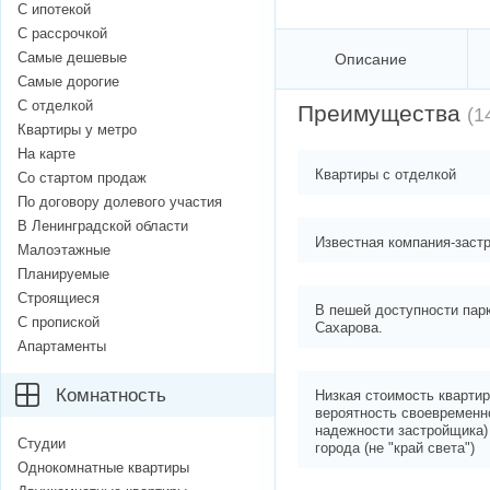
С ипотекой
С рассрочкой
Самые дешевые
Описание
Самые дорогие
С отделкой
Преимущества
(1
Квартиры у метро
На карте
Квартиры с отделкой
Со стартом продаж
По договору долевого участия
В Ленинградской области
Известная компания-заст
Малоэтажные
Планируемые
Строящиеся
В пешей доступности пар
С пропиской
Сахарова.
Апартаменты
Комнатность
Низкая стоимость кварти
вероятность своевременно
надежности застройщика) 
Студии
города (не "край света")
Однокомнатные квартиры