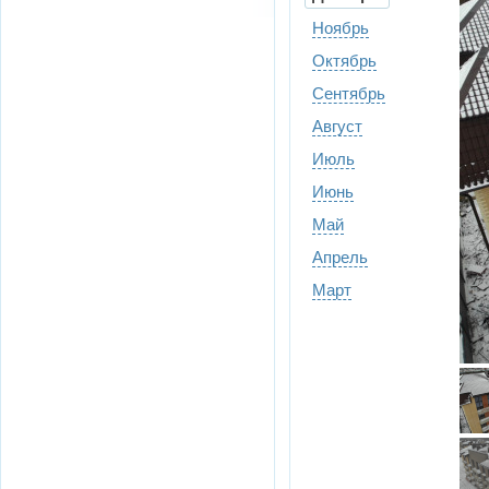
Ноябрь
Октябрь
Сентябрь
Август
Июль
Июнь
Май
Апрель
Март