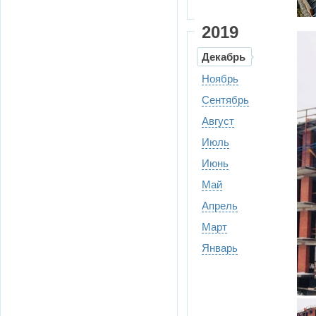
2019
Декабрь
Ноябрь
Сентябрь
Август
Июль
Июнь
Май
Апрель
Март
Январь