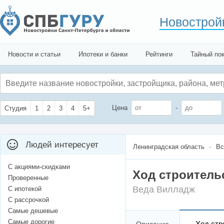
Новострой
Новости и статьи
Ипотеки и банки
Рейтинги
Тайный по
Цена
-
Студия
1
2
3
4
5+
Людей интересует
Ленинградская область
Вс
С акциями-скидками
Ход строительс
Проверенные
Веда Вилладж
С ипотекой
С рассрочкой
Самые дешевые
Самые дорогие
Ход стр