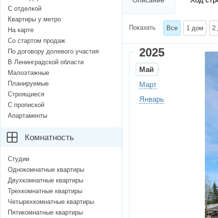
Описание
С отделкой
Квартиры у метро
Показать
Все
1 дом
2
На карте
Со стартом продаж
2025
По договору долевого участия
В Ленинградской области
Май
Малоэтажные
Планируемые
Март
Строящиеся
Январь
С пропиской
Апартаменты
Комнатность
Студии
Однокомнатные квартиры
Двухкомнатные квартиры
Трехкомнатные квартиры
Четырехкомнатные квартиры
Пятикомнатные квартиры