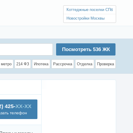
Коттеджные поселки СПб
Новостройки Москвы
Посмотреть
536
ЖК
 метро
214 ФЗ
Ипотека
Рассрочка
Отделка
Проверка
2) 425-
XX-XX
азать телефон