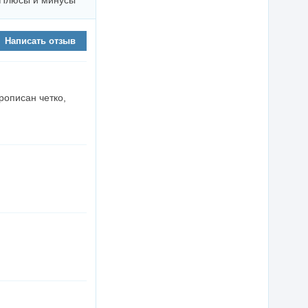
Плюсы и минусы
Написать отзыв
рописан четко,