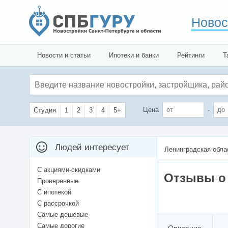
Новос
Новости и статьи
Ипотеки и банки
Рейтинги
Т
Цена
-
Студия
1
2
3
4
5+
Людей интересует
Ленинградская обла
С акциями-скидками
Отзывы о 
Проверенные
С ипотекой
С рассрочкой
Самые дешевые
Самые дорогие