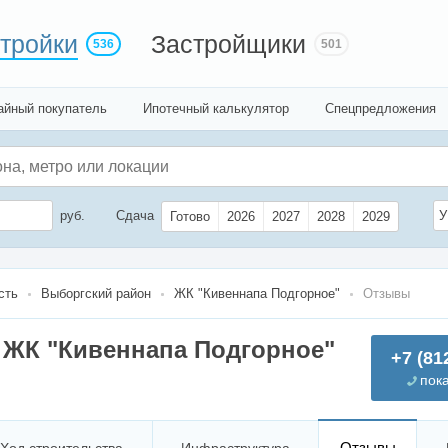
тройки
Застройщики
536
501
айный покупатель
Ипотечный калькулятор
Спецпредложения
руб.
Сдача
У
Готово
2026
2027
2028
2029
сть
Выборгский район
ЖК "Кивеннапа Подгорное"
Отзывы
ЖК "Кивеннапа Подгорное"
+7 (81
пок
Отзывы