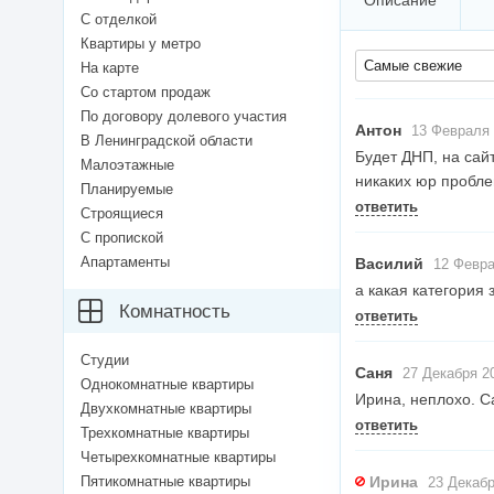
Описание
С отделкой
Квартиры у метро
Самые свежие
На карте
Со стартом продаж
По договору долевого участия
Антон
13 Февраля 
В Ленинградской области
Будет ДНП, на сай
Малоэтажные
никаких юр проблем
Планируемые
ответить
Строящиеся
С пропиской
Апартаменты
Василий
12 Февра
а какая категория
Комнатность
ответить
Студии
Саня
27 Декабря 20
Однокомнатные квартиры
Ирина, неплохо. С
Двухкомнатные квартиры
ответить
Трехкомнатные квартиры
Четырехкомнатные квартиры
Пятикомнатные квартиры
Ирина
23 Декабр