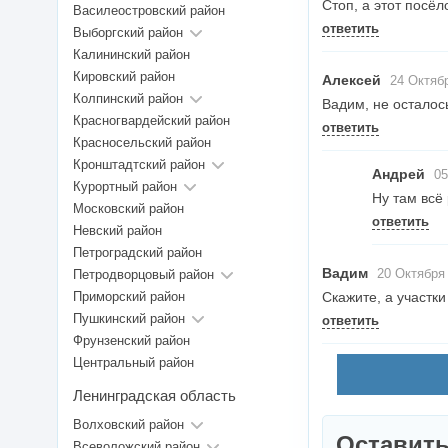
Стоп, а этот посё
Василеостровский район
ответить
Выборгский район
Калининский район
Кировский район
Алексей
24 Октябр
Колпинский район
Вадим, не осталос
Красногвардейский район
ответить
Красносельский район
Кронштадтский район
Андрей
05
Курортный район
Ну там всё
Московский район
ответить
Невский район
Петроградский район
Вадим
20 Октября 
Петродворцовый район
Приморский район
Скажите, а участк
Пушкинский район
ответить
Фрунзенский район
Центральный район
Ленинградская область
Волховский район
Оставить
Всеволожский район