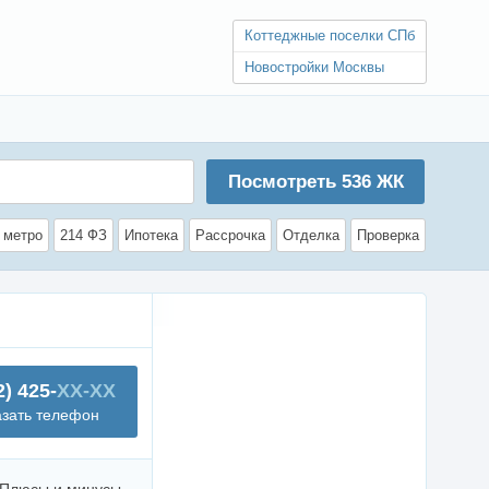
Коттеджные поселки СПб
Новостройки Москвы
Посмотреть
536
ЖК
 метро
214 ФЗ
Ипотека
Рассрочка
Отделка
Проверка
2) 425-
XX-XX
азать телефон