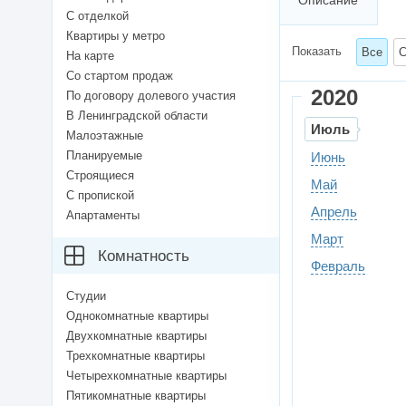
Описание
С отделкой
Квартиры у метро
Показать
Все
С
На карте
Со стартом продаж
2020
По договору долевого участия
В Ленинградской области
Июль
Малоэтажные
Планируемые
Июнь
Строящиеся
Май
С пропиской
Апрель
Апартаменты
Март
Комнатность
Февраль
Студии
Однокомнатные квартиры
Двухкомнатные квартиры
Трехкомнатные квартиры
Четырехкомнатные квартиры
Пятикомнатные квартиры