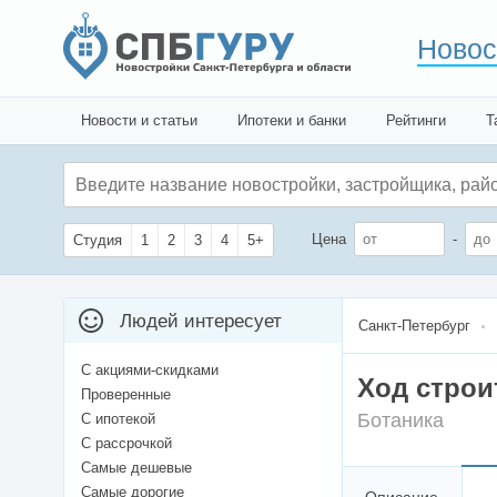
Новос
Новости и статьи
Ипотеки и банки
Рейтинги
Т
Цена
-
Студия
1
2
3
4
5+
Людей интересует
Санкт-Петербург
С акциями-скидками
Ход строи
Проверенные
Ботаника
С ипотекой
С рассрочкой
Самые дешевые
Самые дорогие