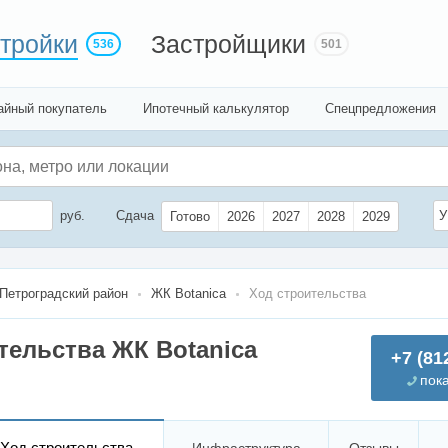
тройки
Застройщики
536
501
айный покупатель
Ипотечный калькулятор
Спецпредложения
руб.
Сдача
У
Готово
2026
2027
2028
2029
Петроградский район
ЖК Botanica
Ход строительства
тельства ЖК Botanica
+7 (81
пок
Ход строительства