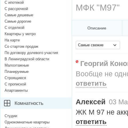
С ипотекой
МФК "М97"
С рассрочкой
Самые дешевые
Самые дорогие
С отделкой
Описание
Квартиры у метро
На карте
Самые свежие
Со стартом продаж
По договору долевого участия
В Ленинградской области
Георгий Кон
Малоэтажные
Планируемые
Вообще не одн
Строящиеся
ответить
С пропиской
Апартаменты
Алексей
03 Мар
Комнатность
ЖК М 97 не акк
Студии
ответить
Однокомнатные квартиры