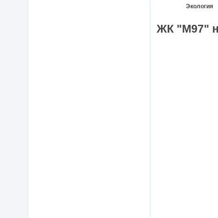
Экология
ЖК "М97" н