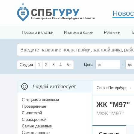
Новос
Новости и статьи
Ипотеки и банки
Рейтинги
Т
Цена
-
Студия
1
2
3
4
5+
Людей интересует
Санкт-Петербург
С акциями-скидками
ЖК "М97"
Проверенные
МФК "М97"
С ипотекой
С рассрочкой
Самые дешевые
Самые дорогие
Описание