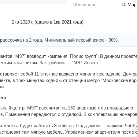
Обновлено
10 Мар
2кв 2020 г.
(сдано в 1кв 2021 года)
рассрочка на 2 года. Минимальный первый взнос - 30%.
ентов "М97" возводит компания "Полис групп". В данном проект
еским заказчиком. Застройщик —
"М97 Инвест".
ставляет собой 11-этажное каркасно-монолитное здание. Дом р
екте, в трех минутах ходьбы от станции метро "Московские вор
ки.
еля
ный центр "М97" рассчитан на 150 апартаментов площадью от 2
в. Помещения передаются с отделкой. В комплектацию номеров
комлекса будут работать 8 офисов. Под домом —
паркинг. Лобб
 установят там мягкую мебель. Управлением апарт-отеля после 