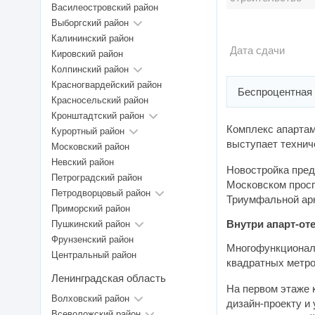
Василеостровский район
Выборгский район
Калининский район
Дата сдачи
Кировский район
Колпинский район
Красногвардейский район
Беспроцентная 
Красносельский район
Кронштадтский район
Комплекс апартам
Курортный район
выступает технич
Московский район
Невский район
Новостройка пред
Петроградский район
Московском просп
Петродворцовый район
Триумфальной ар
Приморский район
Внутри апарт-от
Пушкинский район
Фрунзенский район
Многофункциональ
Центральный район
квадратных метро
Ленинградская область
На первом этаже 
Волховский район
дизайн-проекту и
Всеволожский район