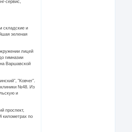
нг-сервис,
м складские и
йшая зеленая
окружении лицей
до гимназии
 на Варшавской
нский", "Ковчег".
иклиники №48. Из
льскую и
й проспект,
4 километрах по