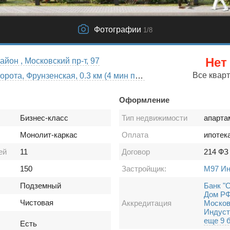
Фотографии
1
/8
Нет
йон , Московский пр-т, 97
Все квар
Московские ворота, Фрунзенская, 0.3 км (4 мин пешком)
Оформление
Бизнес-класс
Тип недвижимости
апарта
Монолит-каркас
Оплата
ипотек
ей
11
Договор
214 ФЗ
150
Застройщик:
М97 Ин
Подземный
Банк "
Дом Р
Чистовая
Аккредитация
Москов
Индуст
еще 9 
Есть