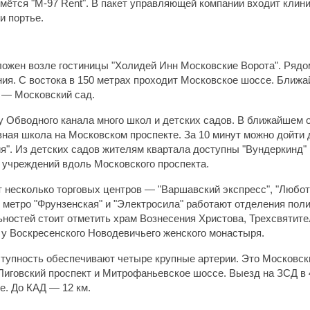
мётся "М-97 Rent". В пакет управляющей компании входит клини
и портье.
ожен возле гостиницы "Холидей Инн Московские Ворота". Рядо
я. С востока в 150 метрах проходит Московское шоссе. Ближа
х —
Московский сад.
у Обводного канала много школ и детских садов. В ближайшем 
ная школа на Московском проспекте. За 10 минут можно дойти 
я". Из детских садов жителям квартала доступны "Вундеркинд"
к учреждений вдоль Московского проспекта.
т несколько торговых центров —
"Варшавский экспресс", "Люботи
 метро "Фрунзенская" и "Электросила" работают отделения пол
ностей стоит отметить храм Вознесения Христова, Трехсвятите
у Воскресенского Новодевичьего женского монастыря.
тупность обеспечивают четыре крупные артерии. Это Московски
Лиговский проспект и Митрофаньевское шоссе. Выезд на ЗСД в 
е. До КАД —
12 км.