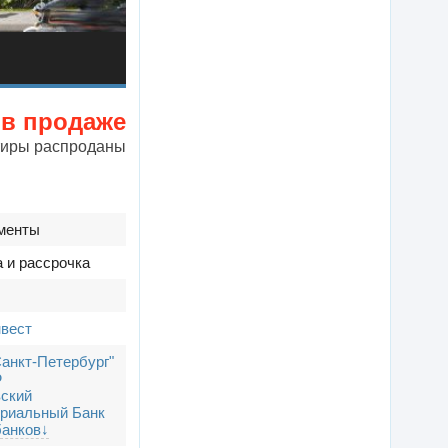
 в продаже
тиры распроданы
менты
а и рассрочка
вест
Санкт-Петербург"
Ф
ский
риальный Банк
банков↓