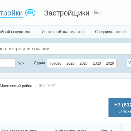
тройки
Застройщики
536
501
айный покупатель
Ипотечный калькулятор
Спецпредложения
руб.
Сдача
У
Готово
2026
2027
2028
2029
Московский район
ЖК "М97"
+7 (81
пок