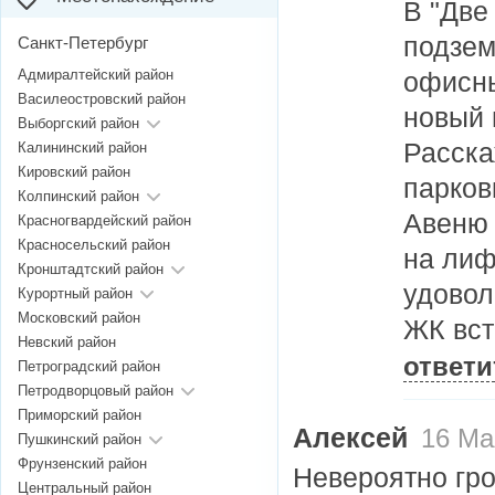
В "Две
подзем
Санкт-Петербург
Адмиралтейский район
офисны
Василеостровский район
новый 
Выборгский район
Расска
Калининский район
Кировский район
парков
Колпинский район
Авеню 
Красногвардейский район
Красносельский район
на лиф
Кронштадтский район
удовол
Курортный район
Московский район
ЖК вст
Невский район
ответи
Петроградский район
Петродворцовый район
Приморский район
Алексей
16 Мая
Пушкинский район
Фрунзенский район
Невероятно гро
Центральный район