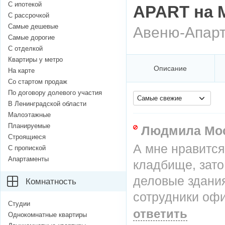
С ипотекой
APART на 
С рассрочкой
Самые дешевые
Авеню-Апар
Самые дорогие
С отделкой
Квартиры у метро
Описание
На карте
Со стартом продаж
По договору долевого участия
Самые свежие
В Ленинградской области
Малоэтажные
Планируемые
Людмила Мо
Строящиеся
А мне нравится
С пропиской
Апартаменты
кладбище, зато
деловые здания
Комнатность
сотрудники офи
Студии
ответить
Однокомнатные квартиры