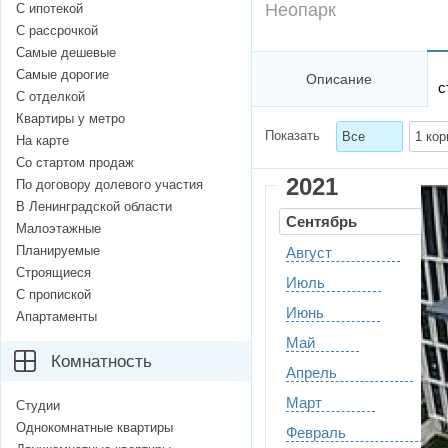
Неопарк
С ипотекой
С рассрочкой
Самые дешевые
Самые дорогие
Описание
с
С отделкой
Квартиры у метро
Показать
Все
1 кор
На карте
Со стартом продаж
2021
По договору долевого участия
В Ленинградской области
Сентябрь
Малоэтажные
Планируемые
Август
Строящиеся
Июль
С пропиской
Июнь
Апартаменты
Май
Комнатность
Апрель
Март
Студии
Однокомнатные квартиры
Февраль