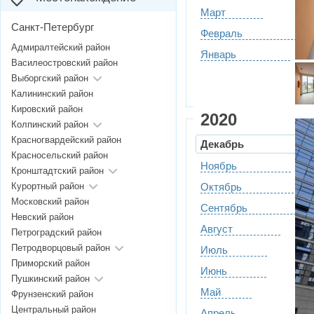
Март
Санкт-Петербург
Февраль
Адмиралтейский район
Январь
Василеостровский район
Выборгский район
Калининский район
Кировский район
2020
Колпинский район
Красногвардейский район
Декабрь
Красносельский район
Ноябрь
Кронштадтский район
Курортный район
Октябрь
Московский район
Сентябрь
Невский район
Август
Петроградский район
Петродворцовый район
Июль
Приморский район
Июнь
Пушкинский район
Май
Фрунзенский район
Центральный район
Апрель