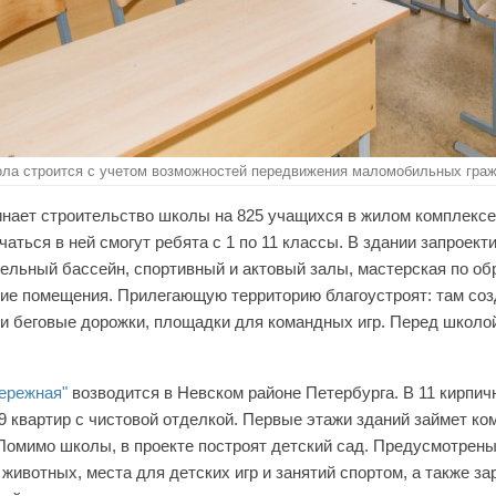
ла строится с учетом возможностей передвижения маломобильных гра
нает строительство школы на 825 учащихся в жилом комплексе
аться в ней смогут ребята с 1 по 11 классы. В здании запроект
тельный бассейн, спортивный и актовый залы, мастерская по об
гие помещения. Прилегающую территорию благоустроят: там со
и беговые дорожки, площадки для командных игр. Перед школо
ережная"
возводится в Невском районе Петербурга. В 11 кирпи
9 квартир с чистовой отделкой.
Первые этажи зданий займет ко
 Помимо школы, в проекте построят детский сад. Предусмотрен
животных, места для детских игр и занятий спортом, а также з