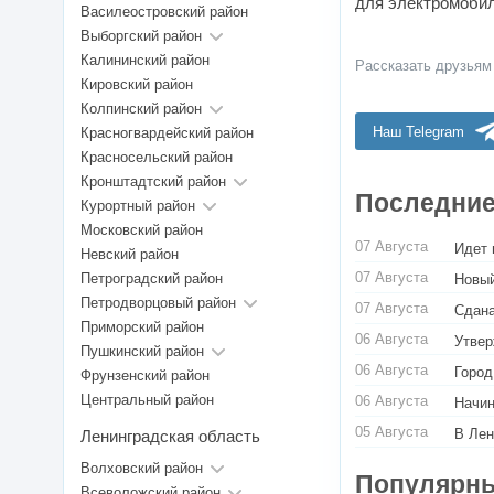
для электромобил
Василеостровский район
Выборгский район
Калининский район
Рассказать друзьям
Кировский район
Колпинский район
Наш Telegram
Красногвардейский район
Красносельский район
Кронштадтский район
Последние
Курортный район
Московский район
07 Августа
Идет 
Невский район
07 Августа
Петроградский район
Новый
Петродворцовый район
07 Августа
Сдана
Приморский район
06 Августа
Утвер
Пушкинский район
06 Августа
Город
Фрунзенский район
Центральный район
06 Августа
Начин
05 Августа
В Лен
Ленинградская область
Волховский район
Популярны
Всеволожский район