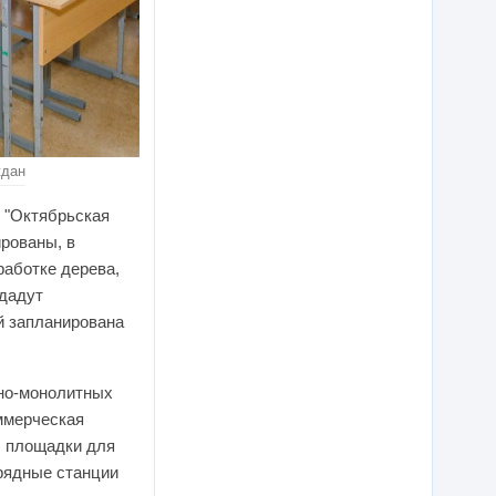
ждан
 "Октябрьская
ированы, в
работке дерева,
здадут
й запланирована
чно-монолитных
ммерческая
ы площадки для
арядные станции