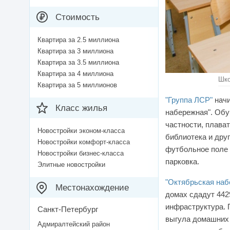
Стоимость
Квартира за 2.5 миллиона
Квартира за 3 миллиона
Квартира за 3.5 миллиона
Квартира за 4 миллиона
Шко
Квартира за 5 миллионов
"Группа ЛСР"
начи
Класс жилья
набережная". Обуч
частности, плава
Новостройки эконом-класса
библиотека и дру
Новостройки комфорт-класса
футбольное поле 
Новостройки бизнес-класса
парковка.
Элитные новостройки
"Октябрьская наб
Местонахождение
домах сдадут 442
инфраструктура
.
Санкт-Петербург
выгула домашних 
Адмиралтейский район