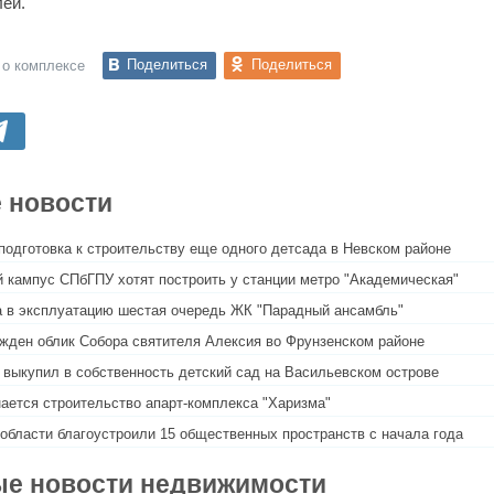
ей.
Поделиться
Поделиться
 о комплексе
 новости
подготовка к строительству еще одного детсада в Невском районе
 кампус СПбГПУ хотят построить у станции метро "Академическая"
 в эксплуатацию шестая очередь ЖК "Парадный ансамбль"
жден облик Собора святителя Алексия во Фрунзенском районе
 выкупил в собственность детский сад на Васильевском острове
ается строительство апарт-комплекса "Харизма"
области благоустроили 15 общественных пространств с начала года
е новости недвижимости