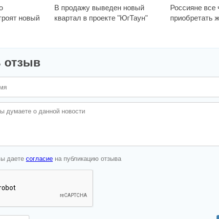
о
В продажу выведен новый
Россияне все
троят новый
квартал в проекте "ЮгТаун"
приобретать ж
 отзыв
вы даете
согласие
на публикацию отзыва