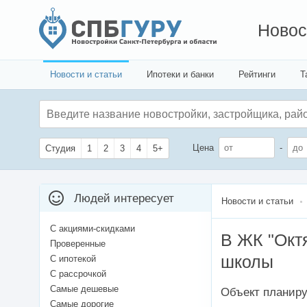
Новос
Новости и статьи
Ипотеки и банки
Рейтинги
Т
Цена
-
Студия
1
2
3
4
5+
Людей интересует
Новости и статьи
С акциями-скидками
В ЖК "Окт
Проверенные
школы
С ипотекой
С рассрочкой
Самые дешевые
Объект планиру
Самые дорогие