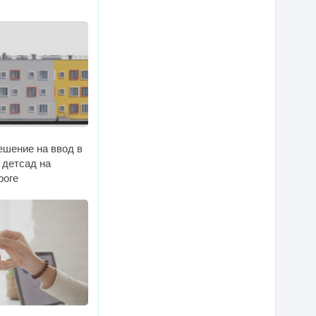
ешение на ввод в
 детсад на
роге