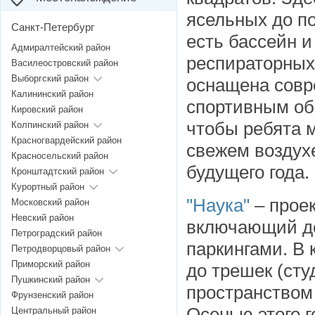
ясельных до п
Санкт-Петербург
есть бассейн 
Адмиралтейский район
респираторных
Василеостровский район
Выборгский район
оснащена сов
Калининский район
спортивным об
Кировский район
чтобы ребята м
Колпинский район
Красногвардейский район
свежем воздухе
Красносельский район
будущего года.
Кронштадтский район
Курортный район
"Наука"
– прое
Московский район
Невский район
включающий де
Петроградский район
паркингами. В 
Петродворцовый район
Приморский район
до трешек (сту
Пушкинский район
пространством 
Фрунзенский район
Осенью этого г
Центральный район