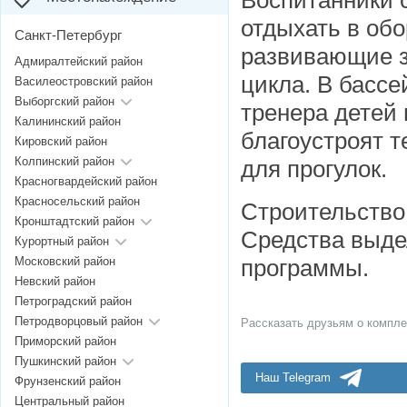
Воспит
а
нники 
отдыхать в об
Санкт-Петербург
развивающие з
Адмиралтейский район
цикла. В басс
Василеостровский район
Выборгский район
тренера детей 
Калининский район
благоустроят 
Кировский район
Колпинский район
для прогулок.
Красногвардейский район
Красносельский район
Строительство
Кронштадтский район
Средства выде
Курортный район
Московский район
программы.
Невский район
Петроградский район
Петродворцовый район
Рассказать друзьям о компле
Приморский район
Пушкинский район
Наш Telegram
Фрунзенский район
Центральный район