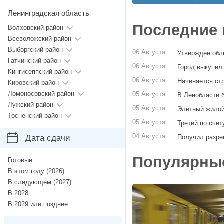
Ленинградская область
Последние 
Волховский район
Всеволожский район
Выборгский район
06 Августа
Утвержден обл
Гатчинский район
06 Августа
Город выкупил
Кингисеппский район
06 Августа
Начинается ст
Кировский район
Ломоносовский район
05 Августа
В Ленобласти 
Лужский район
05 Августа
Элитный жилой
Тосненский район
05 Августа
Третий по сче
04 Августа
Получил разре
Дата сдачи
Популярны
Готовые
В этом году (2026)
В следующем (2027)
В 2028
В 2029 или позднее