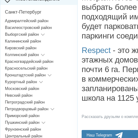
выбрать более
Санкт-Петербург
подходящий им
Адмиралтейский район
будет парковат
Василеостровский район
паркинги соед
Выборгский район
Калининский район
Кировский район
Respect
- это ж
Колпинский район
этажных домо
Красногвардейский район
почти 6 га. Пе
Красносельский район
Кронштадтский район
в коммерчески
Курортный район
запланированы
Московский район
Невский район
школа на 1125
Петроградский район
Петродворцовый район
Приморский район
Рассказать друзьям о компле
Пушкинский район
Фрунзенский район
Наш Telegram
Центральный район