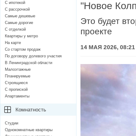
С ипотекой
"Новое Кол
С рассрочкой
Самые дешевые
Это будет вт
Самые дорогие
проекте
С отделкой
Квартиры у метро
На карте
14 МАЯ 2026, 08:21
Со стартом продаж
По договору долевого участия
В Ленинградской области
Малоэтажные
Планируемые
Строящиеся
С пропиской
Апартаменты
Комнатность
Студии
Однокомнатные квартиры