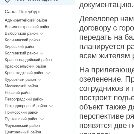
документацию.
Санкт-Петербург
Девелопер нам
Адмиралтейский район
договору с гор
Василеостровский район
Выборгский район
передать на б
Калининский район
планируется р
Кировский район
Колпинский район
всем жителям 
Красногвардейский район
Красносельский район
На прилегающе
Кронштадтский район
озеленение. П
Курортный район
Московский район
сотрудников и 
Невский район
построит подъе
Петроградский район
объект также д
Петродворцовый район
Приморский район
перспективе р
Пушкинский район
появятся две 
Фрунзенский район
Центральный район