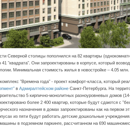
ти Северной столицы пополнился на 82 квартиры (однокомнатн
 41 "квадрата". Они запроектированы в корпусе, который возвод
логии. Минимальная стоимость жилья в новостройке – 4.05 млн.
комплекс "Времена года" - проект комфорт-класса, который реа
опмент"
в
Адмиралтейском районе
Санкт-Петербурга. На террит
роительство 5 кирпично-монолитных разноуровневых домов (14-
оектировано более 2 400 квартир, которые будут сдаются с "бе
ческого назначения в домах запроектированы как на первом эта
рпусах из пяти будут работать детские дошкольные учреждени
 машины в подземном паркинге, рассчитанном на 690 машиномес