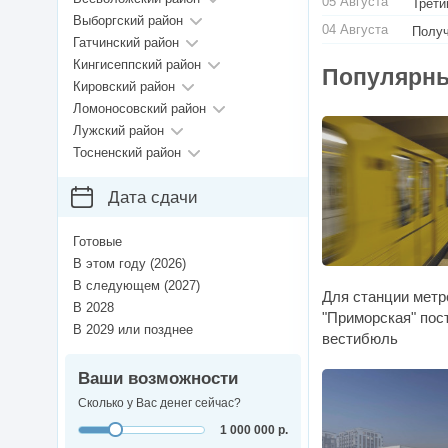
05 Августа
Трети
Выборгский район
04 Августа
Получ
Гатчинский район
Кингисеппский район
Популярны
Кировский район
Ломоносовский район
Лужский район
Тосненский район
Дата сдачи
Готовые
В этом году (2026)
В следующем (2027)
Для станции метр
В 2028
"Приморская" пос
В 2029 или позднее
вестибюль
Ваши возможности
Сколько у Вас денег сейчас?
1 000 000 р.