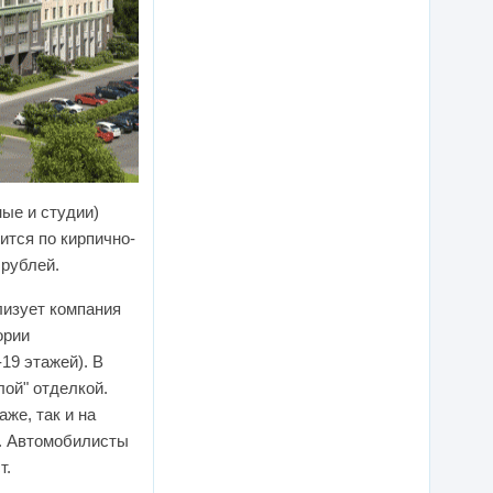
ые и студии)
ится по кирпично-
 рублей.
лизует компания
ории
19 этажей). В
лой" отделкой.
же, так и на
я. Автомобилисты
т.