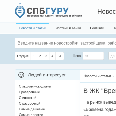
Новос
Новости и статьи
Ипотеки и банки
Рейтинги
Т
Цена
-
Студия
1
2
3
4
5+
Людей интересует
Новости и статьи
С акциями-скидками
В ЖК "Вре
Проверенные
С ипотекой
На рынок вывед
С рассрочкой
«Времена года»
Самые дешевые
Самые дорогие