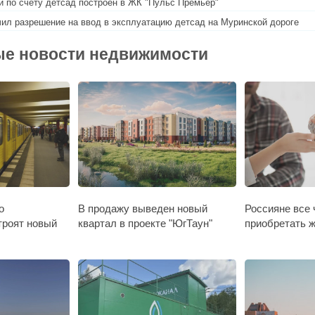
й по счету детсад построен в ЖК "Пульс Премьер"
ил разрешение на ввод в эксплуатацию детсад на Муринской дороге
е новости недвижимости
о
В продажу выведен новый
Россияне все
троят новый
квартал в проекте "ЮгТаун"
приобретать ж