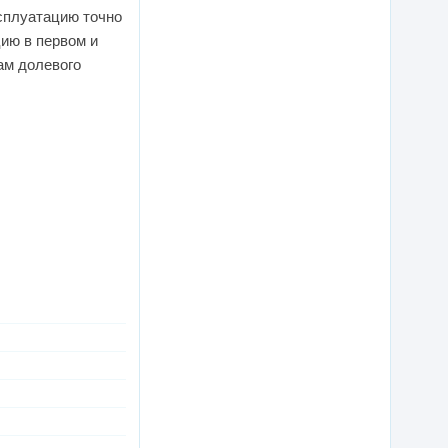
ксплуатацию точно
цию в первом и
ам долевого