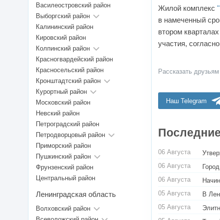
Василеостровский район
Жилой комплекс
Выборгский район
в намеченный сро
Калининский район
втором кварталах
Кировский район
участия, согласно
Колпинский район
Красногвардейский район
Красносельский район
Рассказать друзьям
Кронштадтский район
Курортный район
Наш Telegram
Московский район
Невский район
Петроградский район
Последние
Петродворцовый район
Приморский район
06 Августа
Утвер
Пушкинский район
06 Августа
Город
Фрунзенский район
Центральный район
06 Августа
Начин
05 Августа
Ленинградская область
В Лен
05 Августа
Элитн
Волховский район
Всеволожский район