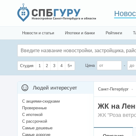
Новос
Новости и статьи
Ипотеки и банки
Рейтинги
Т
Цена
-
Студия
1
2
3
4
5+
Людей интересует
Санкт-Петербург
С акциями-скидками
ЖК на Лен
Проверенные
ЖК "Роза ветр
С ипотекой
С рассрочкой
Самые дешевые
Самые дорогие
Описание