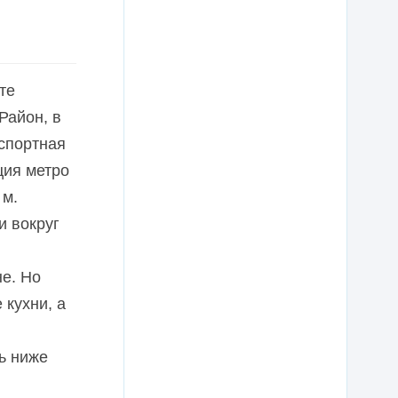
те
Район, в
нспортная
ция метро
 м.
и вокруг
е. Но
 кухни, а
ь ниже