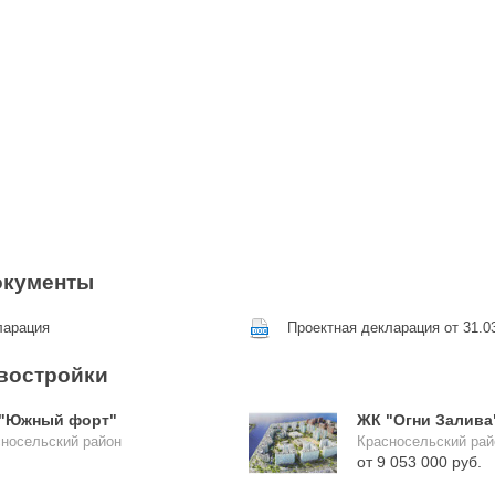
окументы
ларация
Проектная декларация от 31.03
востройки
"Южный форт"
ЖК "Огни Залива
носельский район
Красносельский рай
от 9 053 000 руб.