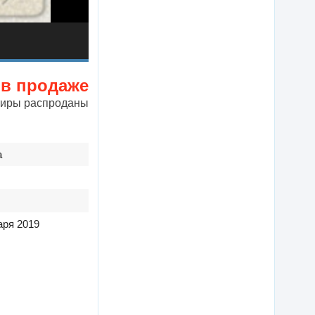
 в продаже
тиры распроданы
а
аря 2019