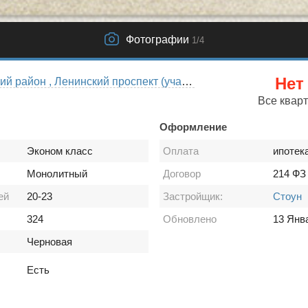
Фотографии
1
/4
Нет
Красносельский район , Ленинский проспект (участок 5)
Все квар
Оформление
Эконом класс
Оплата
ипотек
Монолитный
Договор
214 ФЗ
ей
20-23
Застройщик:
Стоун
324
Обновлено
13 Янв
Черновая
Есть