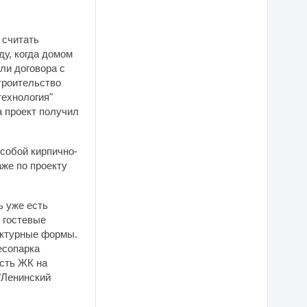
 считать
ду, когда домом
ли договора с
троительство
технология"
а проект получил
собой кирпично-
же по проекту
ь уже есть
 гостевые
ектурные формы.
есопарка
ость ЖК на
"Ленинский