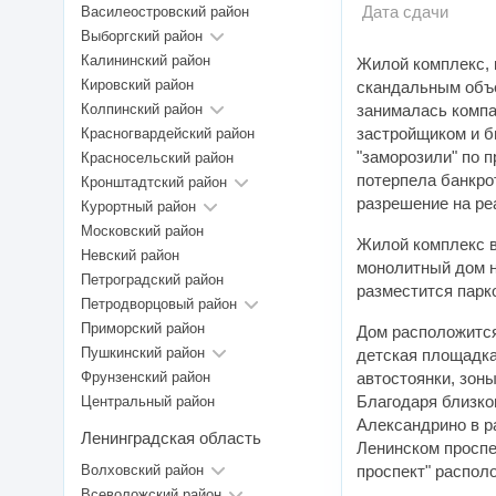
Дата сдачи
Василеостровский район
Выборгский район
Калининский район
Жилой комплекс, 
Кировский район
скандальным объе
Колпинский район
занималась компа
застройщиком и б
Красногвардейский район
"заморозили" по п
Красносельский район
потерпела банкрот
Кронштадтский район
разрешение на ре
Курортный район
Московский район
Жилой комплекс в
Невский район
монолитный дом н
Петроградский район
разместится парк
Петродворцовый район
Приморский район
Дом расположится
Пушкинский район
детская площадка
Фрунзенский район
автостоянки, зон
Благодаря близко
Центральный район
Александрино в р
Ленинградская область
Ленинском проспе
Волховский район
проспект" располо
Всеволожский район