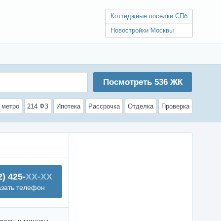
Коттеджные поселки СПб
Новостройки Москвы
Посмотреть
536
ЖК
 метро
214 ФЗ
Ипотека
Рассрочка
Отделка
Проверка
2) 425-
XX-XX
азать телефон