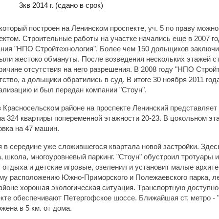
3кв 2014 г.
(сдано в срок)
который построен на Ленинском проспекте, уч. 5 по праву можно
ктом. Строительные работы на участке начались еще в 2007 го
ния "НПО Стройтехнология". Более чем 150 дольщиков заключи
ыли жестоко обмануты. После возведения нескольких этажей с
ричине отсутствия на него разрешения. В 2008 году "НПО Строй
ство, а дольщики обратились в суд. В итоге 30 ноября 2011 год
ализацию и был передан компании "Стоун".
 Красносельском районе на проспекте Ленинский представляет 
а 324 квартиры попеременной этажности 20-23. В цокольном эта
овка на 47 машин.
 в середине уже сложившегося квартала новой застройки. Здес
, школа, многоуровневый паркинг. "Стоун" обустроил тротуары и
ы отдыха и детские игровые, озеленил и установит малые архит
му расположению Южно-Приморского и Полежаевского парка, л
айоне хорошая экологическая ситуация. Транспортную доступн
кте обеспечивают Петергофское шоссе. Ближайшая ст. метро - 
жена в 5 км. от дома.