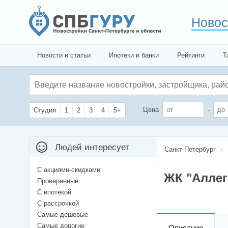
Новос
Новости и статьи
Ипотеки и банки
Рейтинги
Т
Цена
-
Студия
1
2
3
4
5+
Людей интересует
Санкт-Петербург
С акциями-скидками
ЖК "Аллег
Проверенные
С ипотекой
С рассрочкой
Самые дешевые
Самые дорогие
Описание