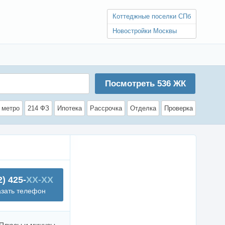
Коттеджные поселки СПб
Новостройки Москвы
Посмотреть
536
ЖК
 метро
214 ФЗ
Ипотека
Рассрочка
Отделка
Проверка
2) 425-
XX-XX
азать телефон