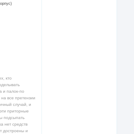
орпус)
х, кто
доделывать
а и палок-по
 на все претензии
ичный случай, и
 эти приторные
бы подсыпать
а нет средств
ут достроены и