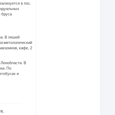
еализуется в пос.
видуальных
о бруса
ва. В пешей
косметологический
агазинов, кафе, 2
 Ленобласти. В
ки. По
втобусах и
е.