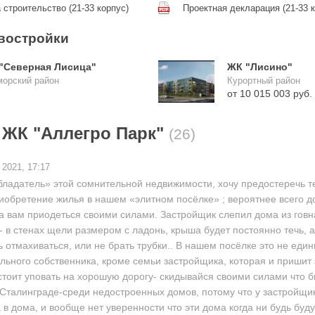
 строительство (21-33 корпус)
Проектная декларация (21-33 к
востройки
"Северная Лисица"
ЖК "Лисино"
орский район
Курортный район
от 10 015 003 руб.
 ЖК "Аллегро Парк"
(26)
 2021, 17:17
бладатель» этой сомнительной недвижимости, хочу предостеречь те
иобретение жилья в нашем «элитном посёлке» ; вероятнее всего 
а вам приодеться своими силами. Застройщик слепил дома из говн
- в стенах щели размером с ладонь, крыша будет постоянно течь, а
 отмахиваться, или не брать трубки.. В нашем посёлке это не един
ольного собственника, кроме семьи застройщика, которая и пришит
 стоит уповать на хорошую дорогу- скидывайся своими силами что 
в Сталинграде-среди недостроенных домов, потому что у застройщик
 в дома, и вообще нет уверенности что эти дома когда ни будь буд