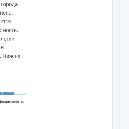
 города
нено.
ется.
тности.
ологии
 и
. Неясна
Цена/качество