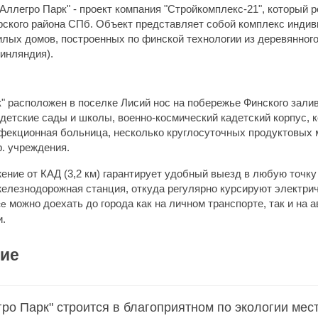
ллегро Парк" - проект компания "Стройкомплекс-21", который р
ского района СПб. Объект представляет собой комплекс инди
лых домов, построенных по финской технологии из деревянног
Финляндия).
" расположен в поселке Лисий нос на побережье Финского зали
 детские сады и школы, военно-космический кадетский корпус, 
нфекционная больница, несколько круглосуточных продуктовых м
р. учреждения.
ение от КАД (3,2 км) гарантирует удобный выезд в любую точку
железнодорожная станция, откуда регулярно курсируют электрич
можно доехать до города как на личном транспорте, так и на а
се
и.
ие
ро Парк" строится в благоприятном по экологии мест