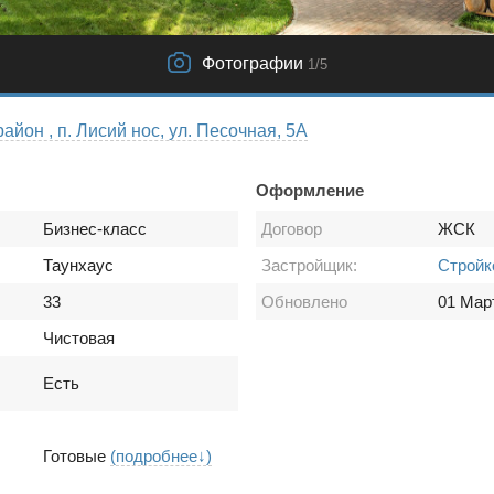
Фотографии
1
/5
йон , п. Лисий нос, ул. Песочная, 5А
Оформление
Бизнес-класс
Договор
ЖСК
Таунхаус
Застройщик:
Стройк
33
Обновлено
01 Мар
Чистовая
Есть
Готовые
(подробнее↓)