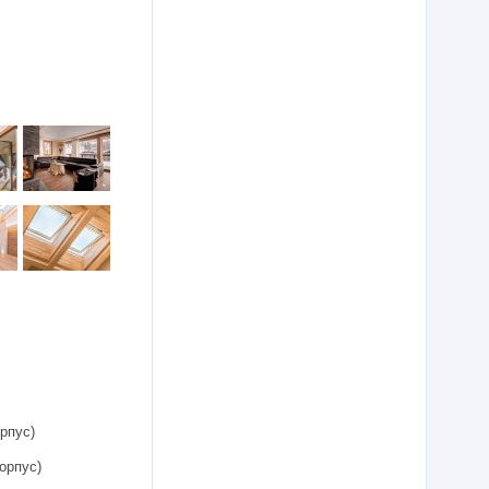
рпус)
орпус)