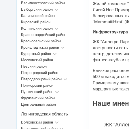
Василеостровский район
Жилой комплекс "А
Выборгский район
Лисий Нос Примор
блокированных жи
Калининский район
"MammuttiHirsi" (
Кировский район
Колпинский район
Инфраструктура
Красногвардейский район
Красносельский район
ЖК "Аллегро-Парк
Кронштадтский район
доступности есть
центр, детская и
Курортный район
фитнес-клуба и п
Московский район
Невский район
Близкое располож
Петроградский район
500 м находится 
Петродворцовый район
Приморскому шос
Приморский район
маршрутных такс
Пушкинский район
Фрунзенский район
Наше мнен
Центральный район
Ленинградская область
Волховский район
ЖК "Аллег
Всеволожский район