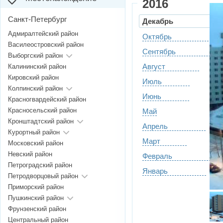
2016
Санкт-Петербург
Декабрь
Адмиралтейский район
Октябрь
Василеостровский район
Сентябрь
Выборгский район
Август
Калининский район
Кировский район
Июль
Колпинский район
Июнь
Красногвардейский район
Красносельский район
Май
Кронштадтский район
Апрель
Курортный район
Март
Московский район
Невский район
Февраль
Петроградский район
Январь
Петродворцовый район
Приморский район
Пушкинский район
Фрунзенский район
Центральный район