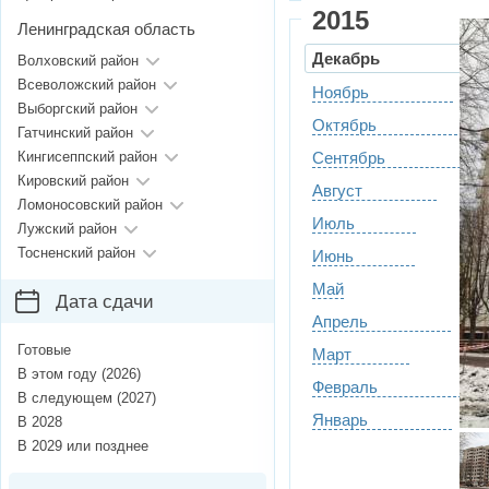
2015
Ленинградская область
Декабрь
Волховский район
Всеволожский район
Ноябрь
Выборгский район
Октябрь
Гатчинский район
Кингисеппский район
Сентябрь
Кировский район
Август
Ломоносовский район
Июль
Лужский район
Тосненский район
Июнь
Май
Дата сдачи
Апрель
Готовые
Март
В этом году (2026)
Февраль
В следующем (2027)
Январь
В 2028
В 2029 или позднее