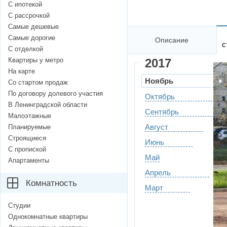
С ипотекой
С рассрочкой
Самые дешевые
Самые дорогие
Описание
с
С отделкой
Квартиры у метро
2017
На карте
Ноябрь
Со стартом продаж
По договору долевого участия
Октябрь
В Ленинградской области
Сентябрь
Малоэтажные
Август
Планируемые
Строящиеся
Июнь
С пропиской
Май
Апартаменты
Апрель
Комнатность
Март
Студии
Однокомнатные квартиры