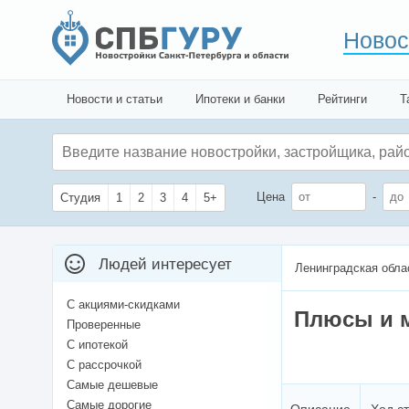
Новос
Новости и статьи
Ипотеки и банки
Рейтинги
Т
Цена
-
Студия
1
2
3
4
5+
Людей интересует
Ленинградская обла
С акциями-скидками
Плюсы и м
Проверенные
С ипотекой
С рассрочкой
Самые дешевые
Самые дорогие