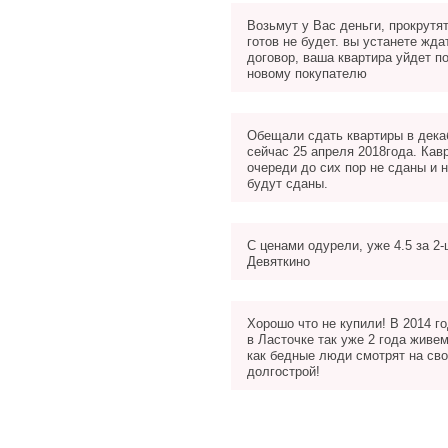
Возьмут у Вас деньги, прокрутят
готов не будет. вы устанете жда
договор, ваша квартира уйдет п
новому покупателю
Обещали сдать квартиры в декаб
сейчас 25 апреля 2018года. Кав
очереди до сих пор не сданы и н
будут сданы.
С ценами одурели, уже 4.5 за 2-
Девяткино
Хорошо что не купили! В 2014 г
в Ласточке так уже 2 года живе
как бедные люди смотрят на свой
долгострой!