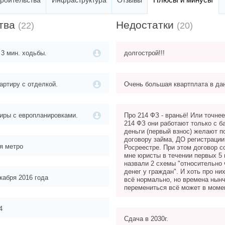
троительства
Инфраструктура
Отзывы
тва
Недостатки
(22)
(20)
 3 мин. ходьбы.
долгострой!!!
артиру с отделкой.
Очень большая квартплата в да
иры с европланировками.
Про 214 ФЗ - враньё! Или точне
214 ФЗ они работают только с б
деньги (первый взнос) желают п
договору займа, ДО регистрации
я метро
Росреестре. При этом договор со
мне юристы в течении первых 5
назвали 2 схемы "относительно 
денег у граждан". И хоть про них
кабря 2016 года
всё нормально, но времена нын
перемениться всё может в моме
4
Сдача в 2030г.