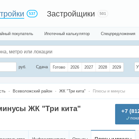
тройки
Застройщики
537
501
айный покупатель
Ипотечный калькулятор
Спецпредложения
руб.
Сдача
У
Готово
2026
2027
2028
2029
сть
Всеволожский район
ЖК "Три кита"
Плюсы и минусы
инусы ЖК "Три кита"
+7 (81
пок
Плюсы и минусы