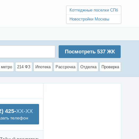
Коттеджные поселки СПб
Новостройки Москвы
Посмотреть
537
ЖК
 метро
214 ФЗ
Ипотека
Рассрочка
Отделка
Проверка
2) 425-
XX-XX
азать телефон