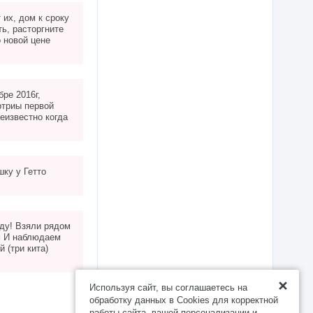
 их, дом к сроку
ть, расторгните
о новой цене
ре 2016г,
ртриы первой
еизвестно когда
шку у Гетто
оду! Взяли рядом
м И наблюдаем
 (три кита)
Используя сайт, вы соглашаетесь на
обработку данных в Cookies для корректной
работы сайта, вашей персонализации и