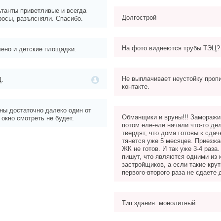
танты приветливые и всегда
Долгострой
росы, разъясняли. Спасибо.
На фото виднеются трубы ТЭЦ?
лено и детские площадки.
Не выплачивает неустойку проп
Д.
контакте.
ы достаточно далеко один от
Обманщики и вруны!!! Заморажи
в окно смотреть не будет.
потом еле-еле начали что-то де
твердят, что дома готовы к сдаче
тянется уже 5 месяцев. Приезжа
ЖК не готов. И так уже 3-4 раза
пишут, что являются одними из
застройщиков, а если такие крут
первого-второго раза не сдаете
Тип здания: монолитный