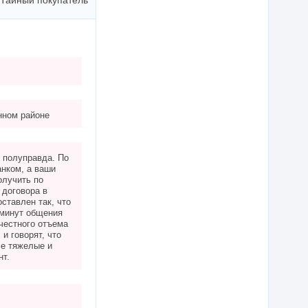
Тайный покупатель
нном районе
е полуправда. По
анком, а ваши
олучить по
 договора в
ставлен так, что
 минут общения
честного отъема
 и говорят, что
че тяжелые и
нт.