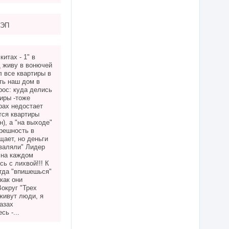
ЛЭП
итах - 1" в
д живу в вонючей
 все квартиры в
ть наш дом в
рос: куда делись
иры -тоже
рах недостает
тся квартиры
), а "на выходе"
решность в
щает, но деньги
аваляли" Лидер
у на каждом
сь с лихвой!!! К
огда "впишешься"
 как они
округ "Трех
живут люди, я
азах
сь -...