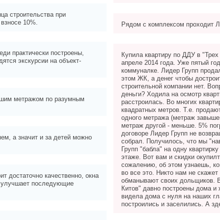
нца строительства при
 взносе 10%.
Рядом с комплексом проходит 
еди практически построены,
Купила квартиру по ДДУ в "Трех к
дятся экскурсии на объект-
апреле 2014 года. Уже пятый го
коммуналке. Лидер Групп продал
этом ЖК, а денег чтобы дострои
строительной компании нет. Воп
деньги? Ходила на осмотр кварт
ошим метражом по разумным
расстроилась. Во многих кварти
квадратных метров. Т.е. продаю
одного метража (метраж завышен
метраж другой - меньше. 5% пог
договоре Лидер Групп не возвра
ем, а значит и за детей можно
собрал. Получилось, что мы "н
Групп "бабла" на одну квартирк
этаже. Вот вам и скидки окупилт
сожалению, об этом узнаешь, к
во все это. Никто нам не скажет
ит достаточно качественно, окна
обманывают своих дольщиков. В
, улучшает последующие
Китов" давно построены дома и 
видела дома с нуля на наших гл
построились и заселились. А зде