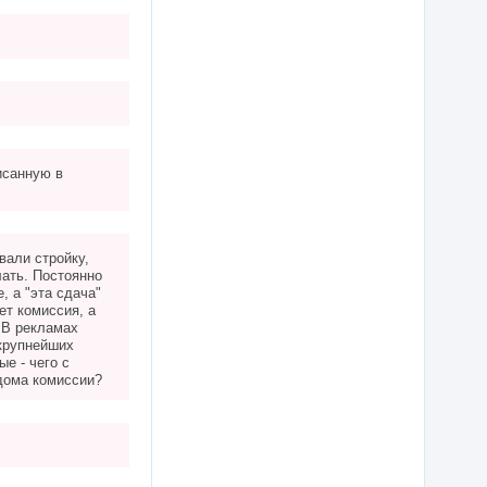
исанную в
вали стройку,
лать. Постоянно
, а "эта сдача"
ет комиссия, а
. В рекламах
 крупнейших
ые - чего с
 дома комиссии?