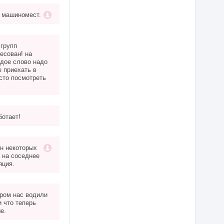
5 машиномест.
 групп
есован! на
ждое слово надо
 приехать в
сто посмотреть
ботает!
он некоторых
 на соседнее
яция.
ром нас водили
и что теперь
е.