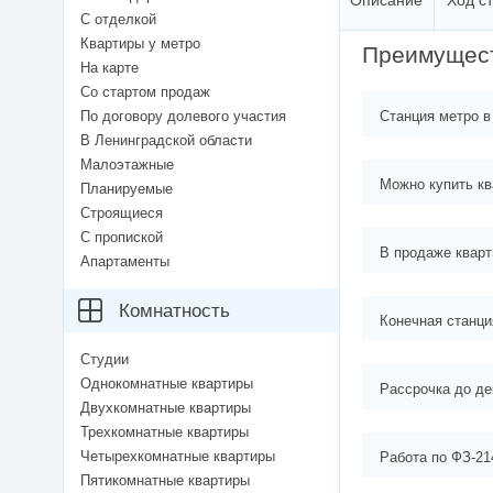
Описание
Ход с
С отделкой
Квартиры у метро
Преимущес
На карте
Со стартом продаж
По договору долевого участия
Станция метро в
В Ленинградской области
Малоэтажные
Можно купить кв
Планируемые
Строящиеся
С пропиской
В продаже кварт
Апартаменты
Комнатность
Конечная станци
Студии
Однокомнатные квартиры
Рассрочка до де
Двухкомнатные квартиры
Трехкомнатные квартиры
Четырехкомнатные квартиры
Работа по ФЗ-21
Пятикомнатные квартиры