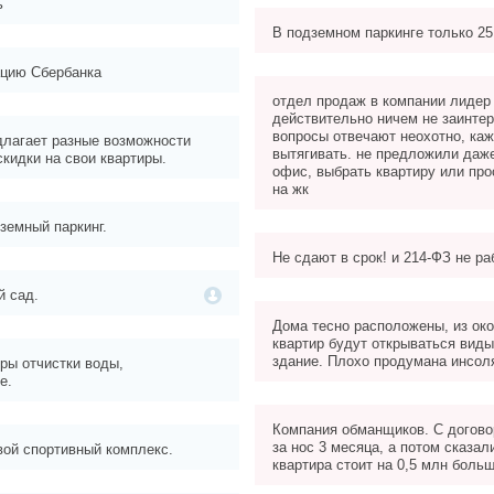
ь
В подземном паркинге только 2
ацию Сбербанка
отдел продаж в компании лидер
действительно ничем не заинтер
вопросы отвечают неохотно, ка
длагает разные возможности
вытягивать. не предложили даже
скидки на свои квартиры.
офис, выбрать квартиру или про
на жк
земный паркинг.
Не сдают в срок! и 214-ФЗ не ра
й сад.
Дома тесно расположены, из ок
квартир будут открываться виды
здание. Плохо продумана инсол
ры отчистки воды,
е.
Компания обманщиков. С догово
за нос 3 месяца, а потом сказал
вой спортивный комплекс.
квартира стоит на 0,5 млн больш