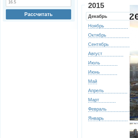
2015
Рассчитать
Декабрь
Ноябрь
Октябрь
Сентябрь
Август
Июль
Июнь
Май
Апрель
Март
Февраль
Январь