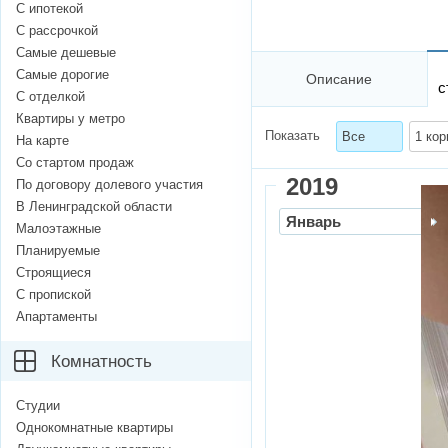
С ипотекой
С рассрочкой
Самые дешевые
Самые дорогие
Описание
с
С отделкой
Квартиры у метро
Показать
Все
1 кор
На карте
Со стартом продаж
2019
По договору долевого участия
В Ленинградской области
Январь
Малоэтажные
Планируемые
Строящиеся
С пропиской
Апартаменты
Комнатность
Студии
Однокомнатные квартиры