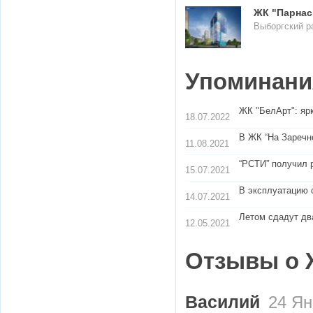
ЖК "Парнас
Выборгский ра
Упоминания
​ЖК "БелАрт": яр
18.07.2022
В ЖК “На Заречн
11.08.2021
“РСТИ” получил 
15.07.2021
В эксплуатацию 
14.07.2021
Летом сдадут дв
12.05.2021
Отзывы о 
Василий
24 Ян