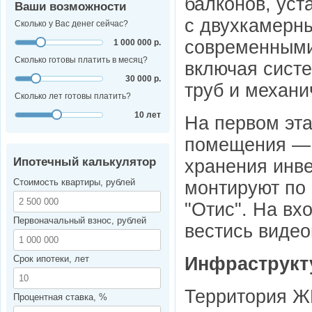
балконов, ус
Ваши возможности
с двухкамерн
Сколько у Вас денег сейчас?
современными
1 000 000 р.
Сколько готовы платить в месяц?
включая сист
30 000 р.
труб и механи
Сколько лет готовы платить?
10 лет
На первом эт
помещения — 
Ипотечный калькулятор
хранения инве
Стоимость квартиры, рублей
монтируют по
"Отис". На в
Первоначальный взнос, рублей
вестись виде
Инфраструкт
Срок ипотеки, лет
Территория ЖК
Процентная ставка, %