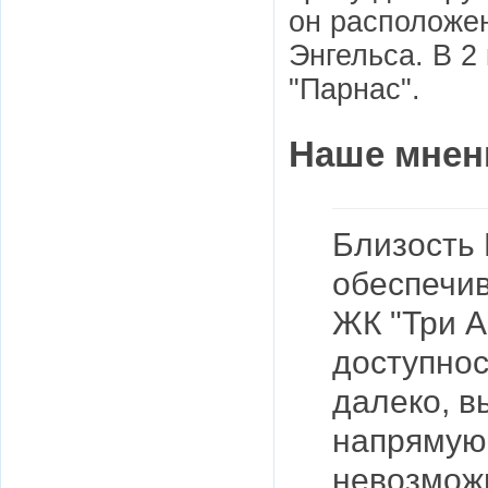
он расположе
Энгельса. В 2
"Парнас".
Наше мнен
Близость 
обеспечив
ЖК "Три А
доступнос
далеко, в
напрямую
невозможн