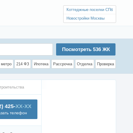
Коттеджные поселки СПб
Новостройки Москвы
Посмотреть
536
ЖК
 метро
214 ФЗ
Ипотека
Рассрочка
Отделка
Проверка
троительства
2) 425-
XX-XX
азать телефон