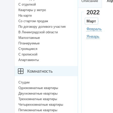
Ход
Описание
С отделкой
Квартиры у метро
2022
На карте
Март
Со стартом продаж
По договору долевого участия
Февраль
В Ленинградской области
Январь
Малоэтажные
Планируемые
Строящиеся
С пропиской
Апартаменты
Комнатность
Студии
Однокомнатные квартиры
Двухкомнатные квартиры
Трехкомнатные квартиры
Четырехкомнатные квартиры
Пятикомнатные квартиры