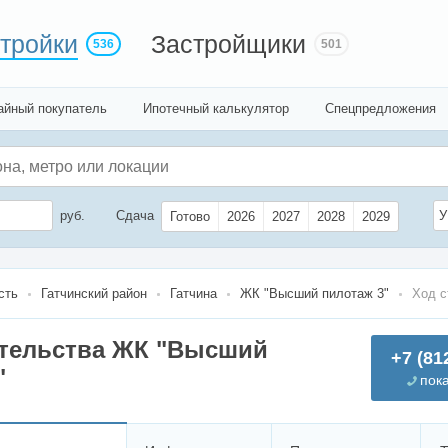
тройки
Застройщики
536
501
айный покупатель
Ипотечный калькулятор
Спецпредложения
руб.
Сдача
У
Готово
2026
2027
2028
2029
сть
Гатчинский район
Гатчина
ЖК "Высший пилотаж 3"
Ход с
ительства ЖК "Высший
+7 (81
"
пок