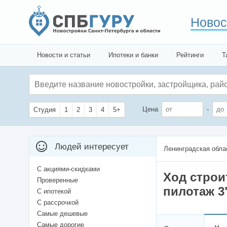
Новос
Новости и статьи
Ипотеки и банки
Рейтинги
Т
Цена
-
Студия
1
2
3
4
5+
Людей интересует
Ленинградская обла
С акциями-скидками
Ход стро
Проверенные
пилотаж 3
С ипотекой
С рассрочкой
Самые дешевые
Самые дорогие