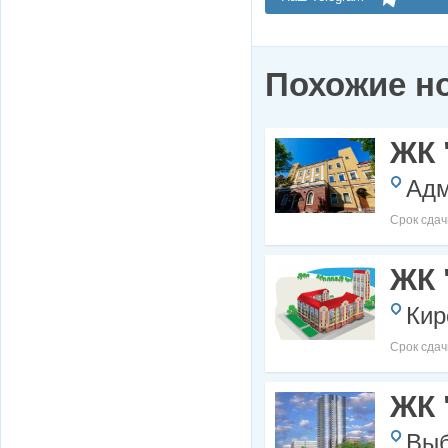
Похожие н
ЖК 
Адм
Срок сдач
ЖК 
Кир
Срок сдач
ЖК 
Выб