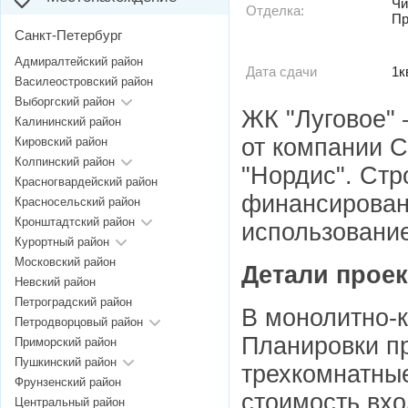
Чи
Отделка:
Пр
Санкт-Петербург
Адмиралтейский район
Дата сдачи
1к
Василеостровский район
Выборгский район
ЖК "Луговое"
Калининский район
от компании С
Кировский район
Колпинский район
"Нордис". Стр
Красногвардейский район
финансирован
Красносельский район
Кронштадтский район
использование
Курортный район
Московский район
Детали проек
Невский район
Петроградский район
В монолитно-к
Петродворцовый район
Планировки пр
Приморский район
Пушкинский район
трехкомнатные
Фрунзенский район
стоимость вхо
Центральный район