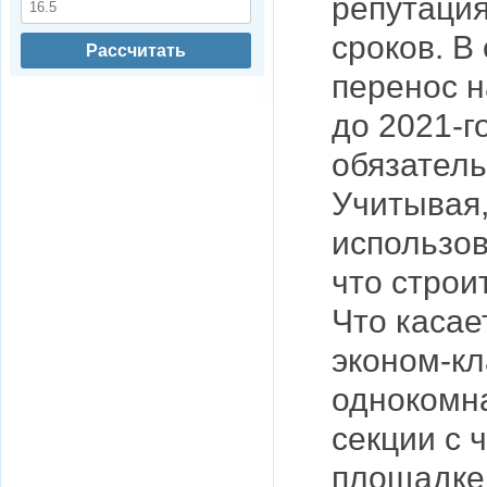
репутаци
сроков. В
Рассчитать
перенос н
до 2021-г
обязатель
Учитывая,
использов
что строи
Что касае
эконом-кл
однокомн
секции с 
площадке.