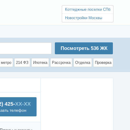
Коттеджные поселки СПб
Новостройки Москвы
Посмотреть
536
ЖК
 метро
214 ФЗ
Ипотека
Рассрочка
Отделка
Проверка
2) 425-
XX-XX
азать телефон