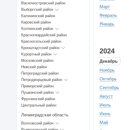
Василеостровский район
Март
Выборгский район
Февраль
Калининский район
Кировский район
Январь
Колпинский район
Красногвардейский район
Красносельский район
Кронштадтский район
2024
Курортный район
Московский район
Декабрь
Невский район
Ноябрь
Петроградский район
Октябрь
Петродворцовый район
Приморский район
Сентябрь
Пушкинский район
Август
Фрунзенский район
Июль
Центральный район
Июнь
Ленинградская область
Май
Волховский район
Всеволожский район