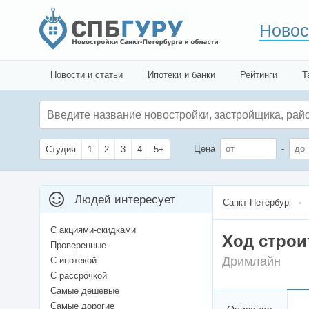
Новос
Новости и статьи
Ипотеки и банки
Рейтинги
Т
Цена
-
Студия
1
2
3
4
5+
Людей интересует
Санкт-Петербург
С акциями-скидками
Ход строи
Проверенные
Дримлайн
С ипотекой
С рассрочкой
Самые дешевые
Самые дорогие