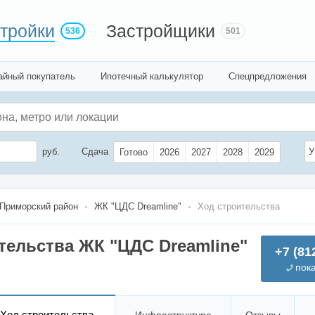
тройки
Застройщики
536
501
айный покупатель
Ипотечный калькулятор
Спецпредложения
руб.
Сдача
У
Готово
2026
2027
2028
2029
Приморский район
ЖК "ЦДС Dreamline"
Ход строительства
тельства ЖК "ЦДС Dreamline"
+7 (81
пок
Ход строительства